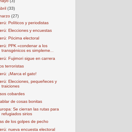
mayo
(3)
abril
(33)
marzo
(27)
erú: Políticos y periodistas
erú: Elecciones y encuestas
erú: Pócima electoral
erú: PPK «condenar a los
transgénicos es simpleme...
erú: Fujimori sigue en carrera
os terroristas
erú: ¡Marca el gato!
erú: Elecciones, pequeñeces y
traiciones
sos cobardes
ablar de cosas bonitas
uropa: Se cierran las rutas para
refugiados sirios
as de los golpes de pecho
erú: nueva encuesta electoral