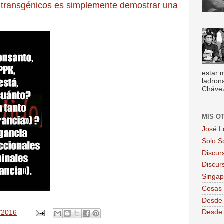
 transgénicos es simplemente demostrar una
estar 
ladron
Chávez,
MIS O
José L
Solo S
Discur
Discur
Singa
Cosas 
Desde 
Desde
/2016