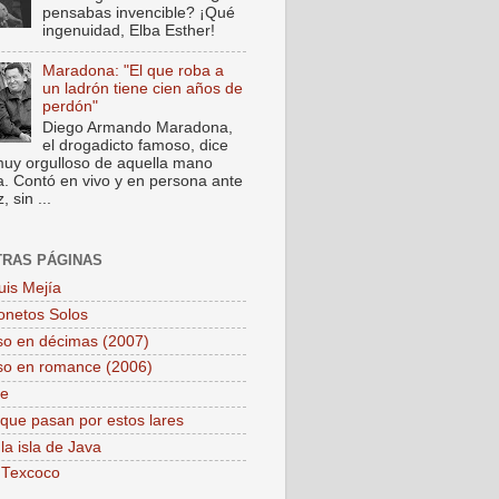
pensabas invencible? ¡Qué
ingenuidad, Elba Esther!
Maradona: "El que roba a
un ladrón tiene cien años de
perdón"
Diego Armando Maradona,
el drogadicto famoso, dice
muy orgulloso de aquella mano
a. Contó en vivo y en persona ante
 sin ...
TRAS PÁGINAS
uis Mejía
onetos Solos
so en décimas (2007)
so en romance (2006)
pe
que pasan por estos lares
la isla de Java
 Texcoco