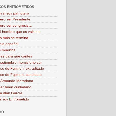
COS ENTROMETIDOS
 si soy patriotero
iero ser Presidente
iero ser congresista
el hombre que es valiente
o más se termina
bla español
e muertos
es para que cantes
 setiembre, hemisferio sur
rso de Fujimori, extraditado
rso de Fujimori, candidato
o Armando Maradona
ser buen ciudadano
 a Alan García
e soy Entrometido
VO