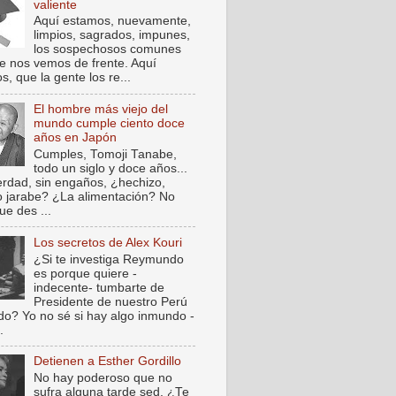
valiente
Aquí estamos, nuevamente,
limpios, sagrados, impunes,
los sospechosos comunes
e nos vemos de frente. Aquí
, que la gente los re...
El hombre más viejo del
mundo cumple ciento doce
años en Japón
Cumples, Tomoji Tanabe,
todo un siglo y doce años...
verdad, sin engaños, ¿hechizo,
o jarabe? ¿La alimentación? No
ue des ...
Los secretos de Alex Kouri
¿Si te investiga Reymundo
es porque quiere -
indecente- tumbarte de
Presidente de nuestro Perú
do? Yo no sé si hay algo inmundo -
.
Detienen a Esther Gordillo
No hay poderoso que no
sufra alguna tarde sed. ¿Te