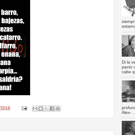
siempr
estamos
Di la 
pacto 
cabe q
profun
/2016
Alex- ..