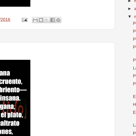
►
►
▼
/2016
P
P
P
P
P
L
P
P
E
H
E
L
P