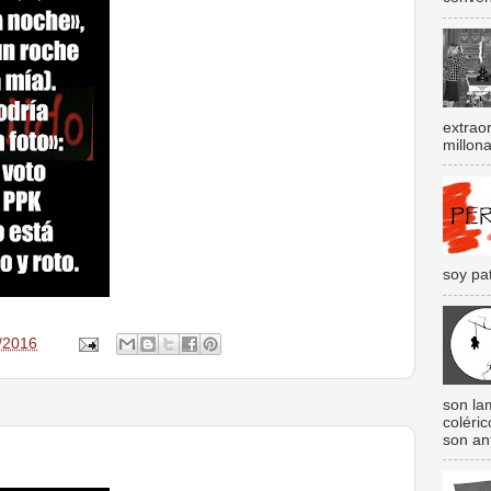
extraor
millona
soy pat
/2016
son lam
coléri
son an