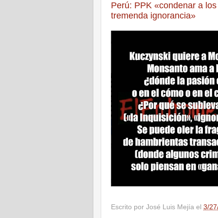
Perú: PPK «condenar a los
tremenda ignorancia»
Escrito por
José Luis Mejía
el
3/27