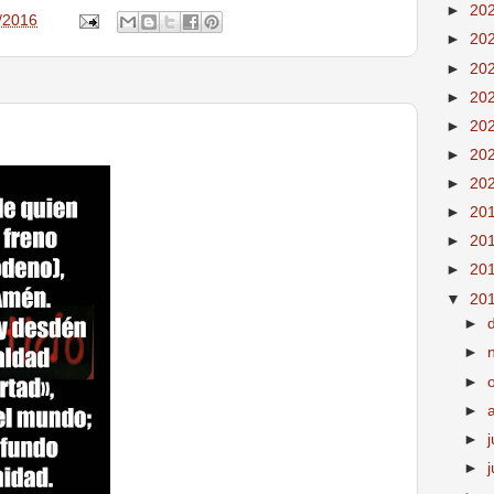
►
20
/2016
►
20
►
20
►
20
►
20
►
20
►
20
►
20
►
20
►
20
▼
20
►
►
►
►
►
j
►