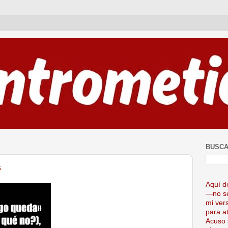
BUSCA
s
Aquí d
—no se
mi ver
para at
Acuso 