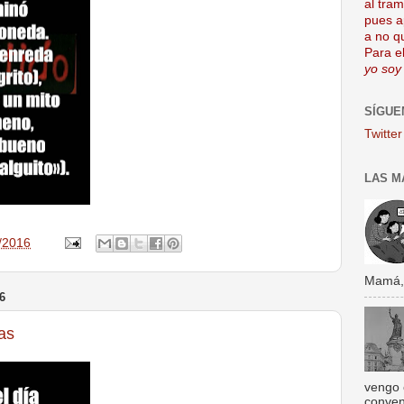
al tra
pues a
a no q
Para el
yo soy
SÍGUE
Twitter
LAS M
/2016
Mamá, s
6
as
vengo 
conven