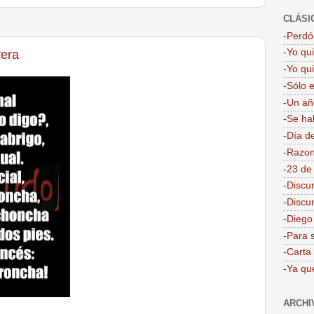
CLÁSI
-Perdón
-Yo qu
rera
-Yo qu
-Sólo 
-Un añ
-Se ha
-Día d
-Razon
-23 de
-Discu
-Discu
-Dieg
-Para 
-Carta
-Ya qu
ARCHI