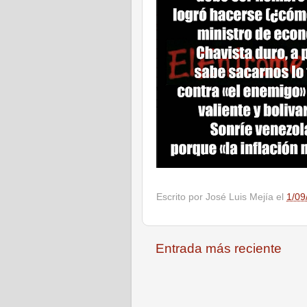
Escrito por
José Luis Mejía
el
1/09
Entrada más reciente