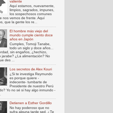
valiente
Aquí estamos, nuevamente,
limpios, sagrados, impunes,
los sospechosos comunes
e nos vemos de frente. Aquí
, que la gente los re...
El hombre más viejo del
mundo cumple ciento doce
años en Japón
Cumples, Tomoji Tanabe,
todo un siglo y doce años...
verdad, sin engaños, ¿hechizo,
o jarabe? ¿La alimentación? No
ue des ...
Los secretos de Alex Kouri
¿Si te investiga Reymundo
es porque quiere -
indecente- tumbarte de
Presidente de nuestro Perú
do? Yo no sé si hay algo inmundo -
.
Detienen a Esther Gordillo
No hay poderoso que no
sufra alguna tarde sed. ¿Te