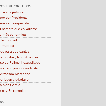
COS ENTROMETIDOS
 si soy patriotero
iero ser Presidente
iero ser congresista
el hombre que es valiente
o más se termina
bla español
e muertos
es para que cantes
 setiembre, hemisferio sur
rso de Fujimori, extraditado
rso de Fujimori, candidato
o Armando Maradona
ser buen ciudadano
 a Alan García
e soy Entrometido
VO