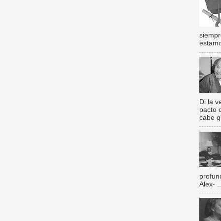
siempr
estamos
Di la 
pacto 
cabe q
profun
Alex- ..