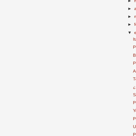
►
►
►
►
▼
I
P
B
P
A
T
¿
S
P
Y
P
U
P