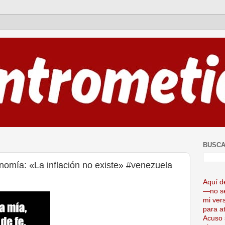
BUSCA
nomía: «La inflación no existe» #venezuela
Aquí d
—no se
mi ver
para at
Acuso 