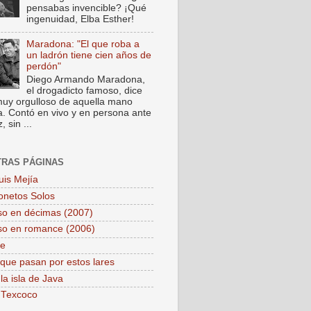
pensabas invencible? ¡Qué
ingenuidad, Elba Esther!
Maradona: "El que roba a
un ladrón tiene cien años de
perdón"
Diego Armando Maradona,
el drogadicto famoso, dice
muy orgulloso de aquella mano
a. Contó en vivo y en persona ante
 sin ...
TRAS PÁGINAS
uis Mejía
onetos Solos
so en décimas (2007)
so en romance (2006)
pe
que pasan por estos lares
la isla de Java
 Texcoco