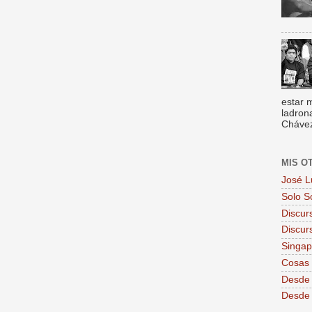
estar 
ladron
Chávez,
MIS O
José L
Solo S
Discur
Discur
Singa
Cosas 
Desde 
Desde