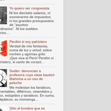
Yo quiero ser congresista
Ni los dieciséis salarios, ni
exonerarme de impuestos,
ni los grandes presupuestos
de “asuntos
dinarios”. Ni los sueldos
rios,...
Perdón si soy patriotero
Verdad de mis fantasías,
suma de luz y virtud; sobre
noches y agonías grito:
¡Que viva el Perú! Perdón si
riotero, si canto de corazó...
Sudán: denuncian a
profesora cuya clase bautizó
Mahoma a un oso de
peluche
Me molestan los fanáticos,
entables, diftéricos, resentidos y
cos, estúpidos y tanáticos. En suma,
tipáticos, su monserga...
Sólo el hombre que es