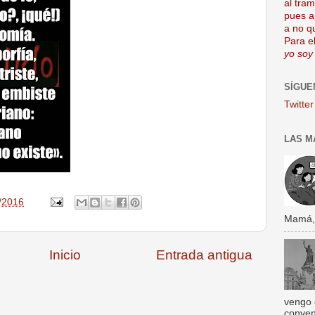
al tra
pues a
a no q
Para el
yo soy
SÍGUE
Twitter
LAS M
/2016
Mamá, s
Inicio
Entrada antigua
vengo 
conven