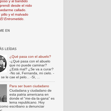
mposo y al bandido
prendí desde el nido
uedarme callado.
 pillo y el malvado
 El Entrometido
.
ME EN
ÁS LEÍDAS
¿Qué pasa con el abuelo?
-¿Qué pasa con el abuelo
que no puede caminar?
¿Está mal? ¿Se va a curar?
-No sé, Fernanda, mi cielo. -
e le cae el pelo... -Sí, ...
Para ser buen ciudadano
Ciudadana y ciudadano de
esta patria americana en
donde el “me-da-la-gana” es
lema republicano. Hoy
como escribano a denunciar
c...