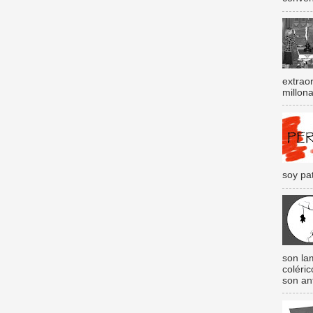
extraor
millona
soy pat
son lam
coléri
son an