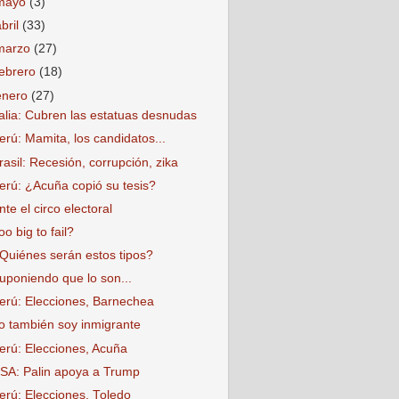
mayo
(3)
abril
(33)
marzo
(27)
febrero
(18)
enero
(27)
talia: Cubren las estatuas desnudas
erú: Mamita, los candidatos...
rasil: Recesión, corrupción, zika
erú: ¿Acuña copió su tesis?
nte el circo electoral
oo big to fail?
Quiénes serán estos tipos?
uponiendo que lo son...
erú: Elecciones, Barnechea
o también soy inmigrante
erú: Elecciones, Acuña
SA: Palin apoya a Trump
erú: Elecciones, Toledo