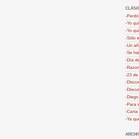
CLÁSI
-Perdón
-Yo qu
-Yo qu
-Sólo 
-Un añ
-Se ha
-Día d
-Razon
-23 de
-Discu
-Discu
-Dieg
-Para 
-Carta
-Ya qu
ARCHI