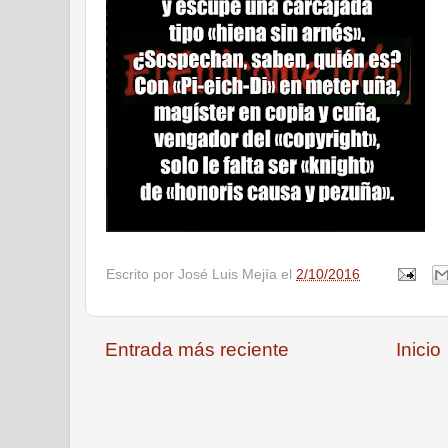
Escrito por
José Luis Mejía
el
2/10/2016
Entrada más reciente
Inicio