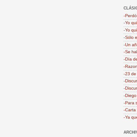
CLÁSI
-Perdón
-Yo qu
-Yo qu
-Sólo 
-Un añ
-Se ha
-Día d
-Razon
-23 de
-Discu
-Discu
-Dieg
-Para 
-Carta
-Ya qu
ARCHI