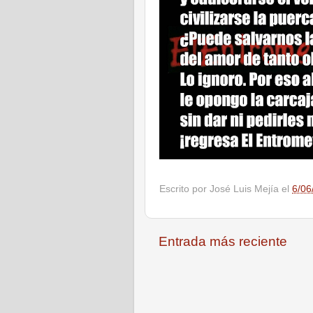
Escrito por
José Luis Mejía
el
6/06
Entrada más reciente