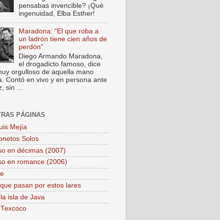
pensabas invencible? ¡Qué
ingenuidad, Elba Esther!
Maradona: "El que roba a
un ladrón tiene cien años de
perdón"
Diego Armando Maradona,
el drogadicto famoso, dice
muy orgulloso de aquella mano
a. Contó en vivo y en persona ante
 sin ...
TRAS PÁGINAS
uis Mejía
onetos Solos
so en décimas (2007)
so en romance (2006)
pe
que pasan por estos lares
la isla de Java
 Texcoco