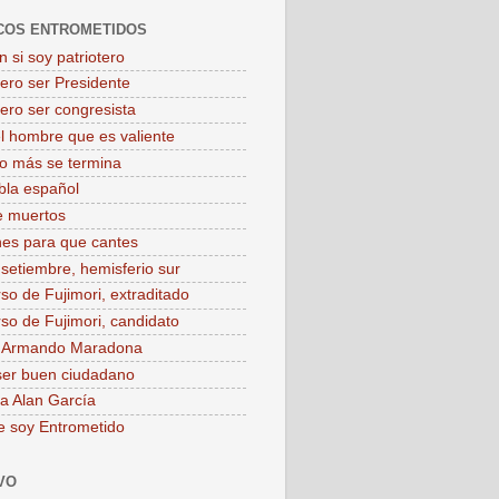
COS ENTROMETIDOS
 si soy patriotero
iero ser Presidente
iero ser congresista
el hombre que es valiente
o más se termina
bla español
e muertos
es para que cantes
 setiembre, hemisferio sur
rso de Fujimori, extraditado
rso de Fujimori, candidato
o Armando Maradona
ser buen ciudadano
 a Alan García
e soy Entrometido
VO