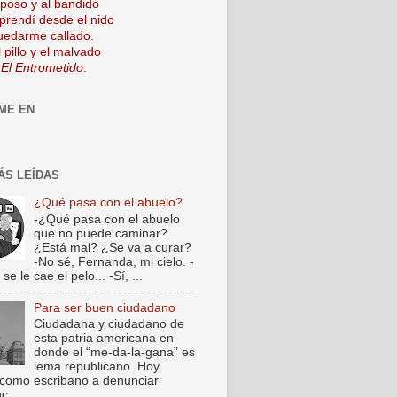
mposo y al bandido
prendí desde el nido
uedarme callado.
 pillo y el malvado
 El Entrometido
.
ME EN
ÁS LEÍDAS
¿Qué pasa con el abuelo?
-¿Qué pasa con el abuelo
que no puede caminar?
¿Está mal? ¿Se va a curar?
-No sé, Fernanda, mi cielo. -
e le cae el pelo... -Sí, ...
Para ser buen ciudadano
Ciudadana y ciudadano de
esta patria americana en
donde el “me-da-la-gana” es
lema republicano. Hoy
como escribano a denunciar
c...