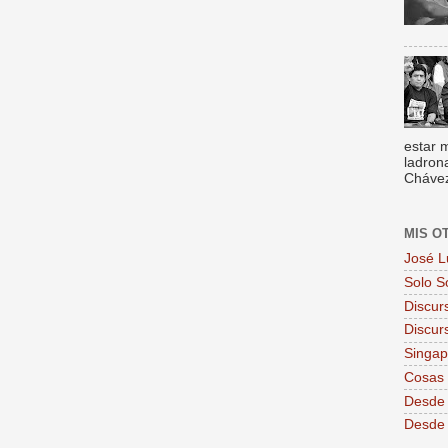
estar 
ladron
Chávez,
MIS O
José L
Solo S
Discur
Discur
Singa
Cosas 
Desde 
Desde