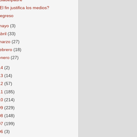
El fin justifica los medios?
egreso
mayo
(3)
abril
(33)
marzo
(27)
febrero
(18)
enero
(27)
14
(2)
13
(14)
12
(57)
11
(185)
10
(214)
09
(229)
08
(148)
07
(199)
06
(3)