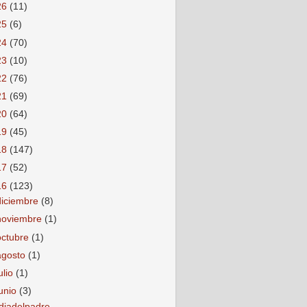
26
(11)
25
(6)
24
(70)
23
(10)
22
(76)
21
(69)
20
(64)
19
(45)
18
(147)
17
(52)
16
(123)
diciembre
(8)
noviembre
(1)
octubre
(1)
agosto
(1)
ulio
(1)
junio
(3)
diadelpadre