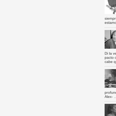
siempr
estamos
Di la 
pacto 
cabe q
profun
Alex- ..