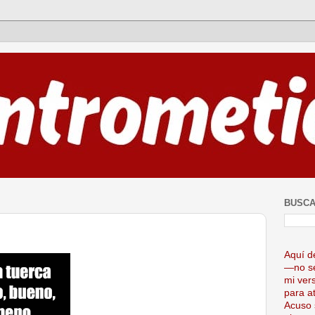
BUSCA
Aquí d
—no se
mi ver
para at
Acuso 