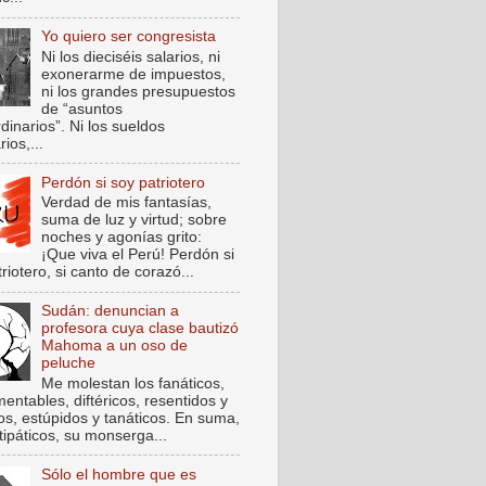
Yo quiero ser congresista
Ni los dieciséis salarios, ni
exonerarme de impuestos,
ni los grandes presupuestos
de “asuntos
dinarios”. Ni los sueldos
rios,...
Perdón si soy patriotero
Verdad de mis fantasías,
suma de luz y virtud; sobre
noches y agonías grito:
¡Que viva el Perú! Perdón si
riotero, si canto de corazó...
Sudán: denuncian a
profesora cuya clase bautizó
Mahoma a un oso de
peluche
Me molestan los fanáticos,
entables, diftéricos, resentidos y
cos, estúpidos y tanáticos. En suma,
tipáticos, su monserga...
Sólo el hombre que es