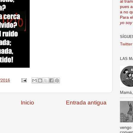
al tra
pues a
a no q
Para el
yo soy
SÍGUE
Twitter
LAS M
/2016
Mamá, s
Inicio
Entrada antigua
vengo 
conven