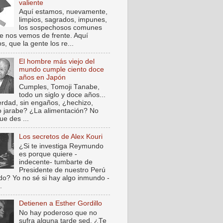
valiente
Aquí estamos, nuevamente,
limpios, sagrados, impunes,
los sospechosos comunes
e nos vemos de frente. Aquí
, que la gente los re...
El hombre más viejo del
mundo cumple ciento doce
años en Japón
Cumples, Tomoji Tanabe,
todo un siglo y doce años...
verdad, sin engaños, ¿hechizo,
o jarabe? ¿La alimentación? No
ue des ...
Los secretos de Alex Kouri
¿Si te investiga Reymundo
es porque quiere -
indecente- tumbarte de
Presidente de nuestro Perú
do? Yo no sé si hay algo inmundo -
.
Detienen a Esther Gordillo
No hay poderoso que no
sufra alguna tarde sed. ¿Te