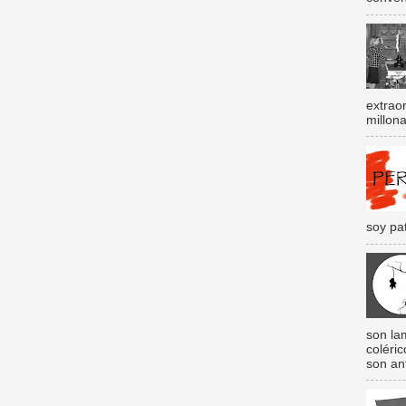
extraor
millona
soy pat
son lam
coléri
son an