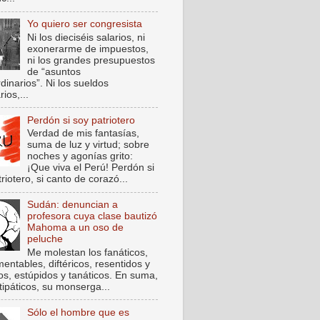
Yo quiero ser congresista
Ni los dieciséis salarios, ni
exonerarme de impuestos,
ni los grandes presupuestos
de “asuntos
dinarios”. Ni los sueldos
rios,...
Perdón si soy patriotero
Verdad de mis fantasías,
suma de luz y virtud; sobre
noches y agonías grito:
¡Que viva el Perú! Perdón si
riotero, si canto de corazó...
Sudán: denuncian a
profesora cuya clase bautizó
Mahoma a un oso de
peluche
Me molestan los fanáticos,
entables, diftéricos, resentidos y
cos, estúpidos y tanáticos. En suma,
tipáticos, su monserga...
Sólo el hombre que es