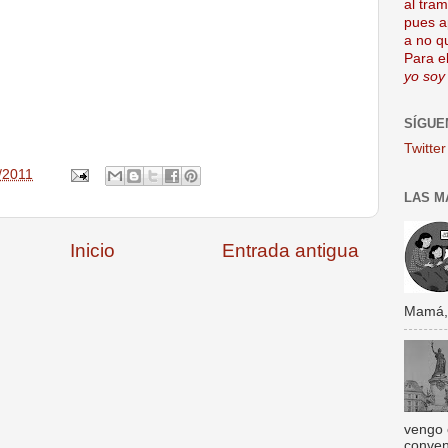
al tra
pues a
a no q
Para el
yo soy
SÍGUE
Twitter
/2011
LAS M
Inicio
Entrada antigua
Mamá, s
vengo 
conven