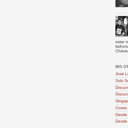
estar 
ladron
Chávez,
MIS O
José L
Solo S
Discur
Discur
Singa
Cosas 
Desde 
Desde