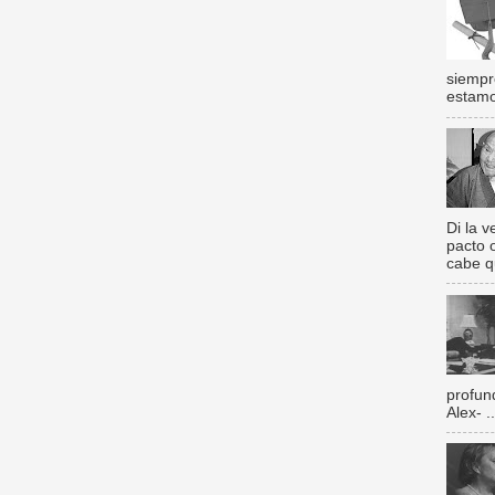
siempr
estamos
Di la 
pacto 
cabe q
profun
Alex- ..