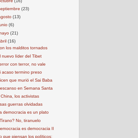
octubre
(16)
septiembre
(23)
agosto
(13)
junio
(6)
mayo
(21)
abril
(16)
on los malditos tornados
l nuevo líder del Tibet
error con terror, no vale
i acaso termino preso
icen que murió el Sai Baba
escanso en Semana Santa
 China, los activistas
sas guerras olvidadas
a democracia es un plato
Tirano? No, tiranuelo
emocracia es democracia II
o que piensan los políticos: