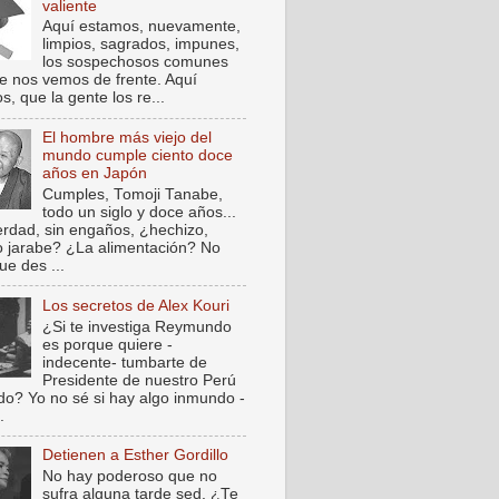
valiente
Aquí estamos, nuevamente,
limpios, sagrados, impunes,
los sospechosos comunes
e nos vemos de frente. Aquí
, que la gente los re...
El hombre más viejo del
mundo cumple ciento doce
años en Japón
Cumples, Tomoji Tanabe,
todo un siglo y doce años...
verdad, sin engaños, ¿hechizo,
o jarabe? ¿La alimentación? No
ue des ...
Los secretos de Alex Kouri
¿Si te investiga Reymundo
es porque quiere -
indecente- tumbarte de
Presidente de nuestro Perú
do? Yo no sé si hay algo inmundo -
.
Detienen a Esther Gordillo
No hay poderoso que no
sufra alguna tarde sed. ¿Te