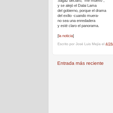
Sagaz declaró, "me muevo",
y se alejó el Dalai Lama
del gobierno, porque el drama
del exilio -cuando muera-
no sea una enredadera
y esté claro el panorama.
[
la noticia
]
Escrito por
José Luis Mejía
el
4/28
Entrada más reciente