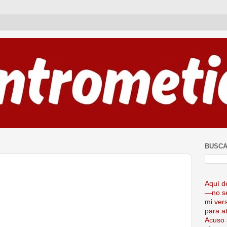
BUSCA
Aquí d
—no se
mi ver
para at
Acuso 