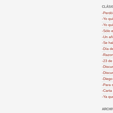
CLÁSI
-Perdón
-Yo qu
-Yo qu
-Sólo 
-Un añ
-Se ha
-Día d
-Razon
-23 de
-Discu
-Discu
-Dieg
-Para 
-Carta
-Ya qu
ARCHI