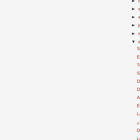
►
►
►
►
►
▼
S
E
T
S
D
D
A
E
L
¿
D
L