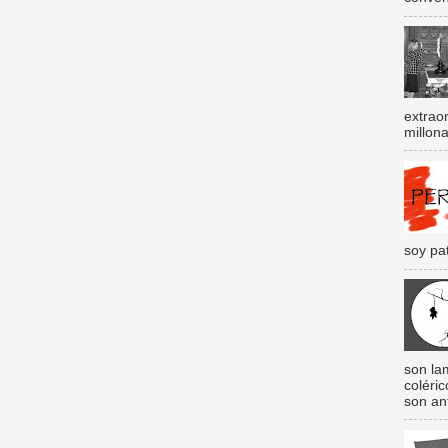
extraor
millona
soy pat
son lam
coléri
son an