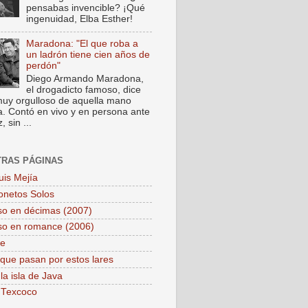
pensabas invencible? ¡Qué
ingenuidad, Elba Esther!
Maradona: "El que roba a
un ladrón tiene cien años de
perdón"
Diego Armando Maradona,
el drogadicto famoso, dice
muy orgulloso de aquella mano
a. Contó en vivo y en persona ante
 sin ...
TRAS PÁGINAS
uis Mejía
onetos Solos
so en décimas (2007)
so en romance (2006)
pe
que pasan por estos lares
la isla de Java
 Texcoco