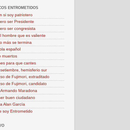
COS ENTROMETIDOS
 si soy patriotero
iero ser Presidente
iero ser congresista
el hombre que es valiente
o más se termina
bla español
e muertos
es para que cantes
 setiembre, hemisferio sur
rso de Fujimori, extraditado
rso de Fujimori, candidato
o Armando Maradona
ser buen ciudadano
 a Alan García
e soy Entrometido
VO