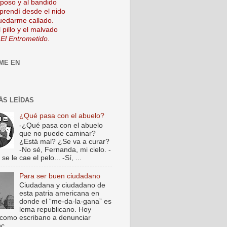
mposo y al bandido
prendí desde el nido
uedarme callado.
 pillo y el malvado
 El Entrometido
.
ME EN
ÁS LEÍDAS
¿Qué pasa con el abuelo?
-¿Qué pasa con el abuelo
que no puede caminar?
¿Está mal? ¿Se va a curar?
-No sé, Fernanda, mi cielo. -
e le cae el pelo... -Sí, ...
Para ser buen ciudadano
Ciudadana y ciudadano de
esta patria americana en
donde el “me-da-la-gana” es
lema republicano. Hoy
como escribano a denunciar
c...