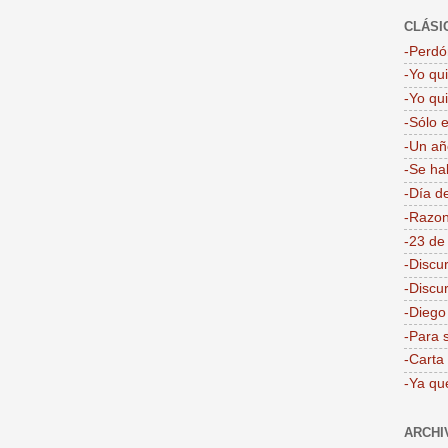
CLÁSI
-Perdón
-Yo qu
-Yo qu
-Sólo 
-Un añ
-Se ha
-Día d
-Razon
-23 de
-Discu
-Discu
-Dieg
-Para 
-Carta
-Ya qu
ARCHI