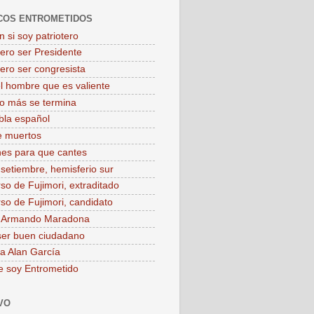
COS ENTROMETIDOS
 si soy patriotero
iero ser Presidente
iero ser congresista
el hombre que es valiente
o más se termina
bla español
e muertos
es para que cantes
 setiembre, hemisferio sur
rso de Fujimori, extraditado
rso de Fujimori, candidato
o Armando Maradona
ser buen ciudadano
 a Alan García
e soy Entrometido
VO