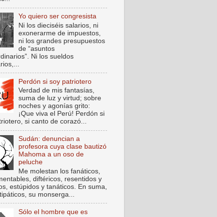
Yo quiero ser congresista
Ni los dieciséis salarios, ni
exonerarme de impuestos,
ni los grandes presupuestos
de “asuntos
dinarios”. Ni los sueldos
rios,...
Perdón si soy patriotero
Verdad de mis fantasías,
suma de luz y virtud; sobre
noches y agonías grito:
¡Que viva el Perú! Perdón si
riotero, si canto de corazó...
Sudán: denuncian a
profesora cuya clase bautizó
Mahoma a un oso de
peluche
Me molestan los fanáticos,
entables, diftéricos, resentidos y
cos, estúpidos y tanáticos. En suma,
tipáticos, su monserga...
Sólo el hombre que es