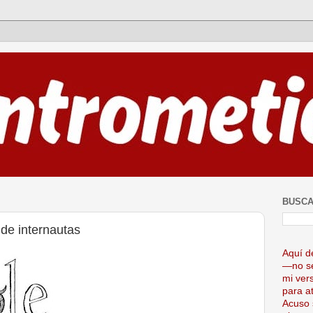
BUSCA
 de internautas
Aquí d
—no se
mi ver
para at
Acuso 