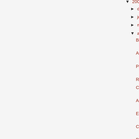
▼
20
►
►
►
▼
B
A
P
R
C
A
E
C