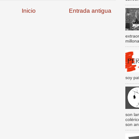
Inicio
Entrada antigua
extraor
millona
soy pat
son lam
coléri
son an