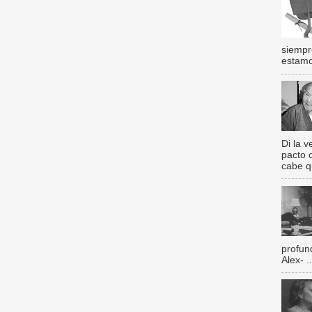
siempr
estamos
Di la 
pacto 
cabe q
profun
Alex- ..