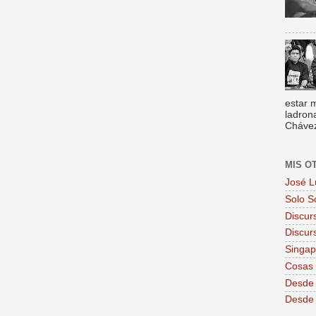
estar 
ladron
Chávez,
MIS O
José L
Solo S
Discur
Discur
Singa
Cosas 
Desde 
Desde