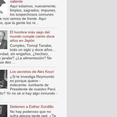
valiente
Aquí estamos, nuevamente,
limpios, sagrados, impunes,
los sospechosos comunes
e nos vemos de frente. Aquí
, que la gente los re...
El hombre más viejo del
mundo cumple ciento doce
años en Japón
Cumples, Tomoji Tanabe,
todo un siglo y doce años...
verdad, sin engaños, ¿hechizo,
o jarabe? ¿La alimentación? No
ue des ...
Los secretos de Alex Kouri
¿Si te investiga Reymundo
es porque quiere -
indecente- tumbarte de
Presidente de nuestro Perú
do? Yo no sé si hay algo inmundo -
.
Detienen a Esther Gordillo
No hay poderoso que no
sufra alguna tarde sed. ¿Te