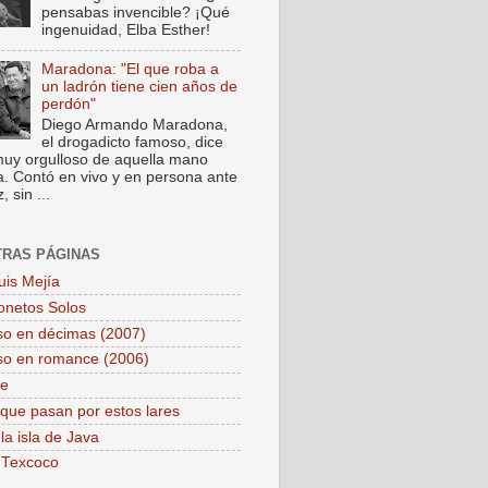
pensabas invencible? ¡Qué
ingenuidad, Elba Esther!
Maradona: "El que roba a
un ladrón tiene cien años de
perdón"
Diego Armando Maradona,
el drogadicto famoso, dice
muy orgulloso de aquella mano
a. Contó en vivo y en persona ante
 sin ...
TRAS PÁGINAS
uis Mejía
onetos Solos
so en décimas (2007)
so en romance (2006)
pe
que pasan por estos lares
la isla de Java
 Texcoco