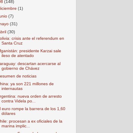
08
(148)
diciembre
(1)
junio
(7)
mayo
(31)
abril
(30)
olivia: crisis ante el referendum en
Santa Cruz
fganistán: presidente Karzai sale
ileso de atentado
araguay: descartan acercarse al
gobierno de Chávez
esumen de noticias
hina: ya son 221 millones de
internautas
rgentina: nueva orden de arresto
contra Videla po...
l euro rompe la barrera de los 1,60
dólares
hile: procesan a ex oficiales de la
marina implic...