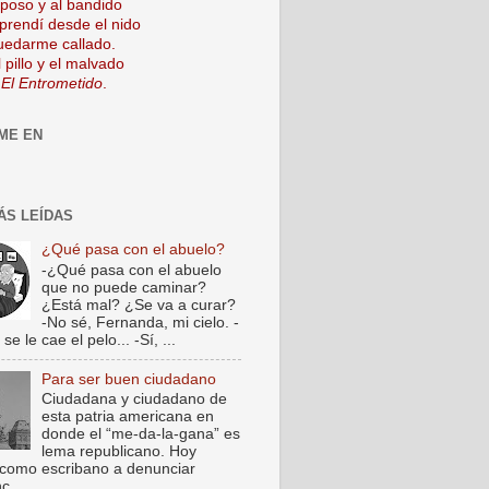
mposo y al bandido
prendí desde el nido
uedarme callado.
 pillo y el malvado
 El Entrometido
.
ME EN
ÁS LEÍDAS
¿Qué pasa con el abuelo?
-¿Qué pasa con el abuelo
que no puede caminar?
¿Está mal? ¿Se va a curar?
-No sé, Fernanda, mi cielo. -
e le cae el pelo... -Sí, ...
Para ser buen ciudadano
Ciudadana y ciudadano de
esta patria americana en
donde el “me-da-la-gana” es
lema republicano. Hoy
como escribano a denunciar
c...