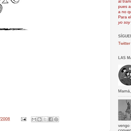
al tra
pues a
a no q
Para el
yo soy
SÍGUE
Twitter
LAS M
Mamá, s
/2008
vengo 
conven