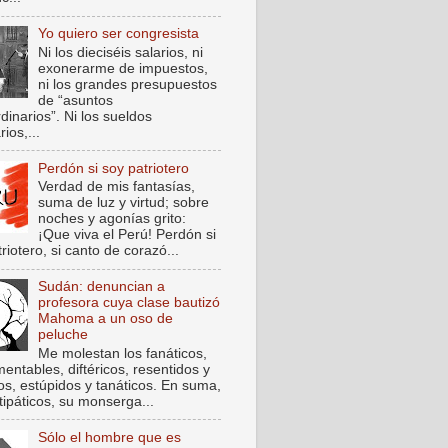
Yo quiero ser congresista
Ni los dieciséis salarios, ni
exonerarme de impuestos,
ni los grandes presupuestos
de “asuntos
dinarios”. Ni los sueldos
rios,...
Perdón si soy patriotero
Verdad de mis fantasías,
suma de luz y virtud; sobre
noches y agonías grito:
¡Que viva el Perú! Perdón si
riotero, si canto de corazó...
Sudán: denuncian a
profesora cuya clase bautizó
Mahoma a un oso de
peluche
Me molestan los fanáticos,
entables, diftéricos, resentidos y
cos, estúpidos y tanáticos. En suma,
tipáticos, su monserga...
Sólo el hombre que es