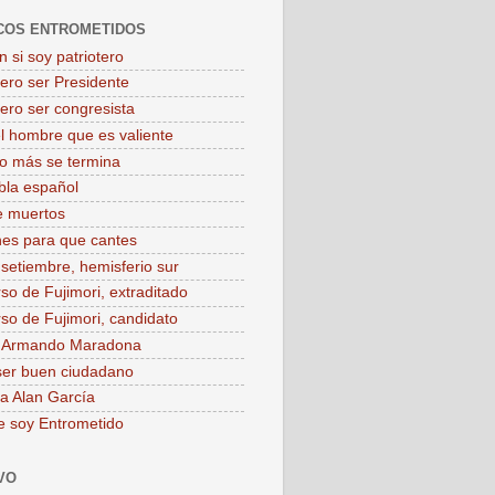
COS ENTROMETIDOS
 si soy patriotero
iero ser Presidente
iero ser congresista
el hombre que es valiente
o más se termina
bla español
e muertos
es para que cantes
 setiembre, hemisferio sur
rso de Fujimori, extraditado
rso de Fujimori, candidato
o Armando Maradona
ser buen ciudadano
 a Alan García
e soy Entrometido
VO