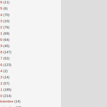
26
(11)
25
(6)
24
(70)
23
(10)
22
(76)
21
(69)
20
(64)
19
(45)
18
(147)
17
(52)
16
(123)
14
(2)
13
(14)
12
(57)
11
(185)
10
(214)
diciembre
(14)