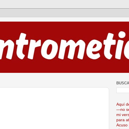
BUSCA
Aquí d
—no se
mi ver
para at
Acuso 