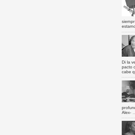
siempr
estamos
Di la 
pacto 
cabe q
profun
Alex- ..