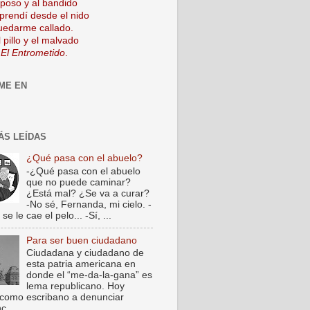
mposo y al bandido
prendí desde el nido
uedarme callado.
 pillo y el malvado
 El Entrometido
.
ME EN
ÁS LEÍDAS
¿Qué pasa con el abuelo?
-¿Qué pasa con el abuelo
que no puede caminar?
¿Está mal? ¿Se va a curar?
-No sé, Fernanda, mi cielo. -
e le cae el pelo... -Sí, ...
Para ser buen ciudadano
Ciudadana y ciudadano de
esta patria americana en
donde el “me-da-la-gana” es
lema republicano. Hoy
como escribano a denunciar
c...