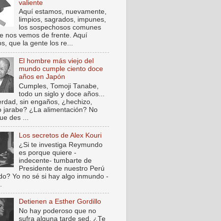
valiente
Aquí estamos, nuevamente,
limpios, sagrados, impunes,
los sospechosos comunes
e nos vemos de frente. Aquí
, que la gente los re...
El hombre más viejo del
mundo cumple ciento doce
años en Japón
Cumples, Tomoji Tanabe,
todo un siglo y doce años...
verdad, sin engaños, ¿hechizo,
o jarabe? ¿La alimentación? No
ue des ...
Los secretos de Alex Kouri
¿Si te investiga Reymundo
es porque quiere -
indecente- tumbarte de
Presidente de nuestro Perú
do? Yo no sé si hay algo inmundo -
.
Detienen a Esther Gordillo
No hay poderoso que no
sufra alguna tarde sed. ¿Te