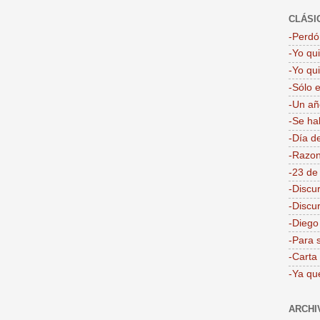
CLÁSI
-Perdón
-Yo qu
-Yo qu
-Sólo 
-Un añ
-Se ha
-Día d
-Razon
-23 de
-Discu
-Discu
-Dieg
-Para 
-Carta
-Ya qu
ARCHI