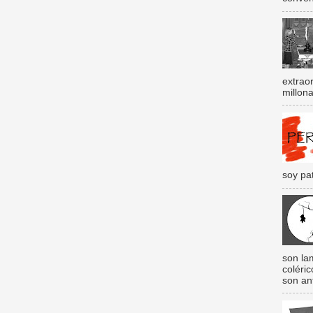
extraor
millona
soy pat
son lam
coléri
son an