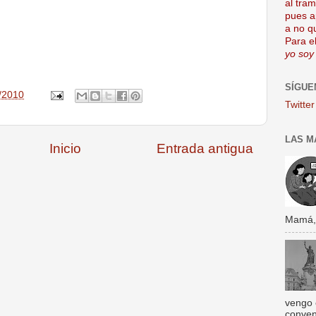
al tra
pues a
a no q
Para el
yo soy
SÍGUE
/2010
Twitter
LAS M
Inicio
Entrada antigua
Mamá, s
vengo 
conven