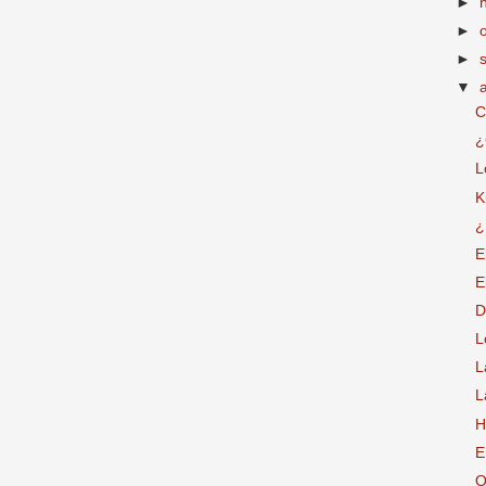
►
►
►
▼
C
¿
L
K
¿
E
E
D
L
L
L
H
E
O