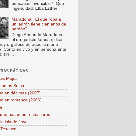
pensabas invencible? ¡Qué
ingenuidad, Elba Esther!
Maradona: "El que roba a
un ladrón tiene cien años de
perdón"
Diego Armando Maradona,
el drogadicto famoso, dice
muy orgulloso de aquella mano
a. Contó en vivo y en persona ante
 sin ...
TRAS PÁGINAS
uis Mejía
onetos Solos
so en décimas (2007)
so en romance (2006)
pe
que pasan por estos lares
la isla de Java
 Texcoco