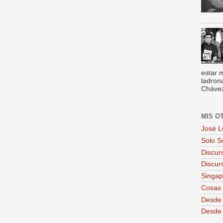
estar 
ladron
Chávez,
MIS O
José L
Solo S
Discur
Discur
Singa
Cosas 
Desde 
Desde