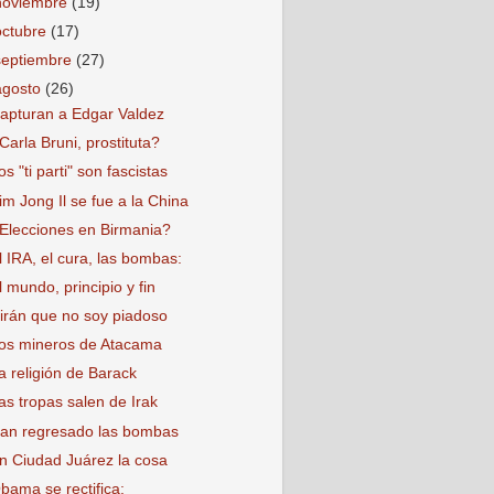
noviembre
(19)
octubre
(17)
septiembre
(27)
agosto
(26)
apturan a Edgar Valdez
Carla Bruni, prostituta?
os "ti parti" son fascistas
im Jong Il se fue a la China
Elecciones en Birmania?
l IRA, el cura, las bombas:
l mundo, principio y fin
irán que no soy piadoso
os mineros de Atacama
a religión de Barack
as tropas salen de Irak
an regresado las bombas
n Ciudad Juárez la cosa
bama se rectifica: