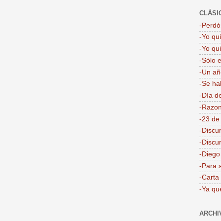
CLÁSI
-Perdón
-Yo qu
-Yo qu
-Sólo 
-Un añ
-Se ha
-Día d
-Razon
-23 de
-Discu
-Discu
-Dieg
-Para 
-Carta
-Ya qu
ARCHI