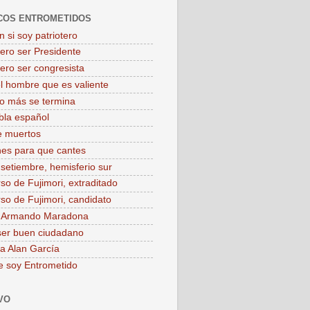
COS ENTROMETIDOS
 si soy patriotero
iero ser Presidente
iero ser congresista
el hombre que es valiente
o más se termina
bla español
e muertos
es para que cantes
 setiembre, hemisferio sur
rso de Fujimori, extraditado
rso de Fujimori, candidato
o Armando Maradona
ser buen ciudadano
 a Alan García
e soy Entrometido
VO