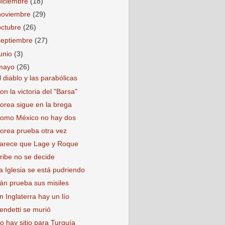
diciembre
(18)
noviembre
(29)
octubre
(26)
septiembre
(27)
junio
(3)
mayo
(26)
l diablo y las parabólicas
on la victoria del "Barsa"
orea sigue en la brega
omo México no hay dos
orea prueba otra vez
arece que Lage y Roque
ribe no se decide
a Iglesia se está pudriendo
rán prueba sus misiles
n Inglaterra hay un lío
endetti se murió
o hay sitio para Turquía