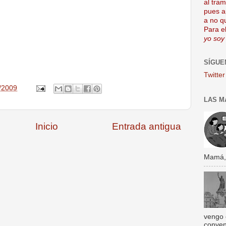
al tra
pues a
a no q
Para el
yo soy
SÍGUE
Twitter
/2009
LAS M
Inicio
Entrada antigua
Mamá, s
vengo 
conven