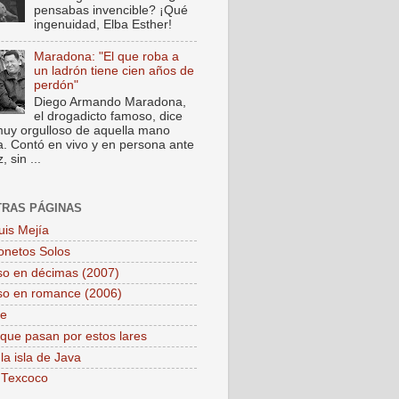
pensabas invencible? ¡Qué
ingenuidad, Elba Esther!
Maradona: "El que roba a
un ladrón tiene cien años de
perdón"
Diego Armando Maradona,
el drogadicto famoso, dice
muy orgulloso de aquella mano
a. Contó en vivo y en persona ante
 sin ...
TRAS PÁGINAS
uis Mejía
onetos Solos
so en décimas (2007)
so en romance (2006)
pe
que pasan por estos lares
la isla de Java
 Texcoco