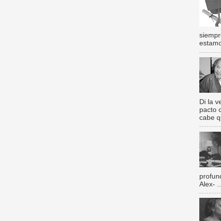
siempr
estamos
Di la 
pacto 
cabe q
profun
Alex- ..