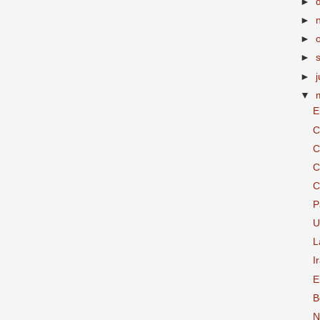
►
►
►
►
►
▼
E
C
C
C
C
P
U
L
I
E
B
N