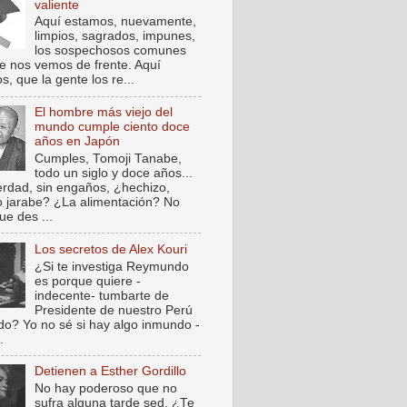
valiente
Aquí estamos, nuevamente,
limpios, sagrados, impunes,
los sospechosos comunes
e nos vemos de frente. Aquí
, que la gente los re...
El hombre más viejo del
mundo cumple ciento doce
años en Japón
Cumples, Tomoji Tanabe,
todo un siglo y doce años...
verdad, sin engaños, ¿hechizo,
o jarabe? ¿La alimentación? No
ue des ...
Los secretos de Alex Kouri
¿Si te investiga Reymundo
es porque quiere -
indecente- tumbarte de
Presidente de nuestro Perú
do? Yo no sé si hay algo inmundo -
.
Detienen a Esther Gordillo
No hay poderoso que no
sufra alguna tarde sed. ¿Te