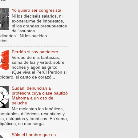
Yo quiero ser congresista
Ni los dieciséis salarios, ni
exonerarme de impuestos,
ni los grandes presupuestos
de “asuntos
dinarios”. Ni los sueldos
rios,...
Perdón si soy patriotero
Verdad de mis fantasías,
suma de luz y virtud; sobre
noches y agonías grito:
¡Que viva el Perú! Perdón si
riotero, si canto de corazó...
Sudán: denuncian a
profesora cuya clase bautizó
Mahoma a un oso de
peluche
Me molestan los fanáticos,
entables, diftéricos, resentidos y
cos, estúpidos y tanáticos. En suma,
tipáticos, su monserga...
Sólo el hombre que es