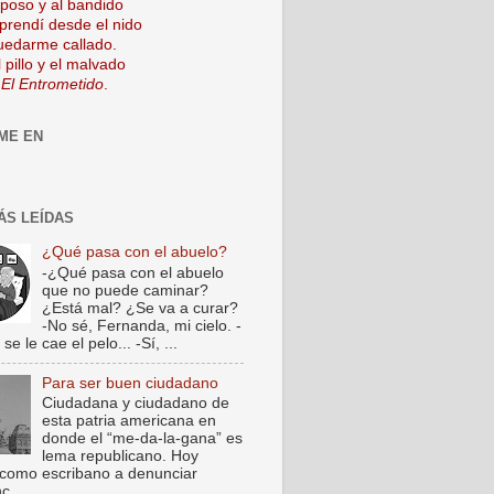
mposo y al bandido
prendí desde el nido
uedarme callado.
 pillo y el malvado
 El Entrometido
.
ME EN
ÁS LEÍDAS
¿Qué pasa con el abuelo?
-¿Qué pasa con el abuelo
que no puede caminar?
¿Está mal? ¿Se va a curar?
-No sé, Fernanda, mi cielo. -
e le cae el pelo... -Sí, ...
Para ser buen ciudadano
Ciudadana y ciudadano de
esta patria americana en
donde el “me-da-la-gana” es
lema republicano. Hoy
como escribano a denunciar
c...