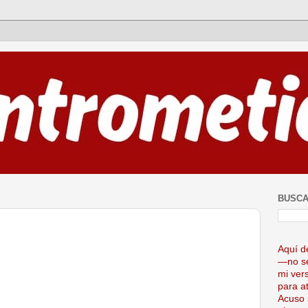
BUSCA
Aquí d
—no se
mi ver
para at
Acuso 