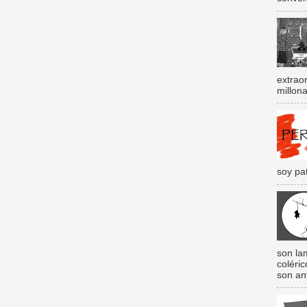
extraor
millona
soy pat
son lam
coléri
son an