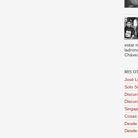
estar 
ladron
Chávez,
MIS O
José L
Solo S
Discur
Discur
Singa
Cosas 
Desde 
Desde