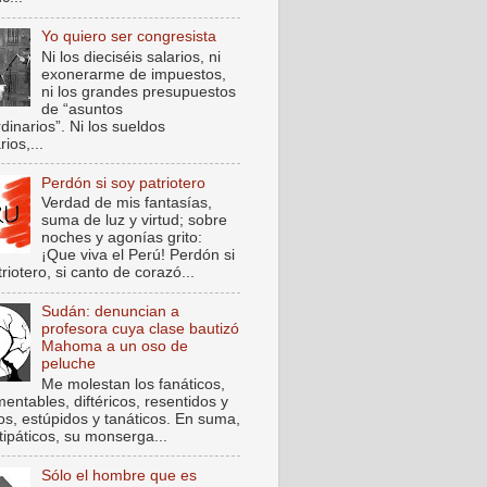
Yo quiero ser congresista
Ni los dieciséis salarios, ni
exonerarme de impuestos,
ni los grandes presupuestos
de “asuntos
dinarios”. Ni los sueldos
rios,...
Perdón si soy patriotero
Verdad de mis fantasías,
suma de luz y virtud; sobre
noches y agonías grito:
¡Que viva el Perú! Perdón si
riotero, si canto de corazó...
Sudán: denuncian a
profesora cuya clase bautizó
Mahoma a un oso de
peluche
Me molestan los fanáticos,
entables, diftéricos, resentidos y
cos, estúpidos y tanáticos. En suma,
tipáticos, su monserga...
Sólo el hombre que es