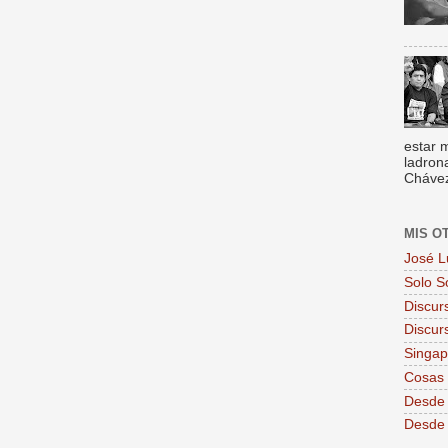
estar 
ladron
Chávez,
MIS O
José L
Solo S
Discur
Discur
Singa
Cosas 
Desde 
Desde