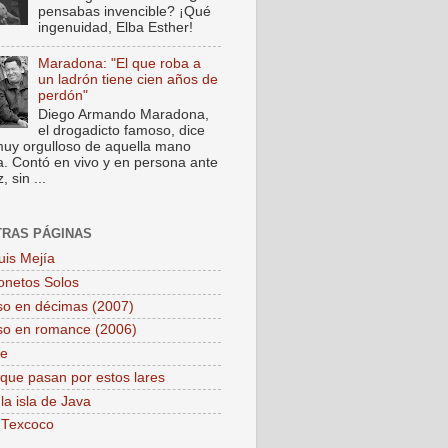
pensabas invencible? ¡Qué
ingenuidad, Elba Esther!
Maradona: "El que roba a
un ladrón tiene cien años de
perdón"
Diego Armando Maradona,
el drogadicto famoso, dice
muy orgulloso de aquella mano
a. Contó en vivo y en persona ante
 sin ...
TRAS PÁGINAS
uis Mejía
onetos Solos
so en décimas (2007)
so en romance (2006)
pe
que pasan por estos lares
la isla de Java
 Texcoco