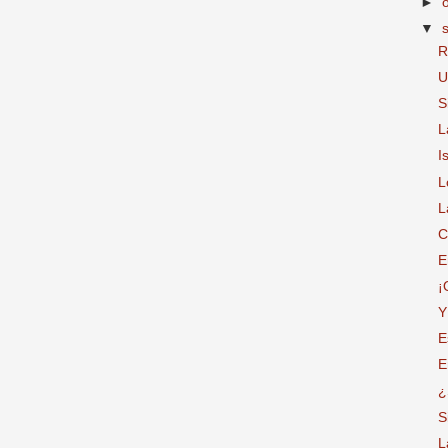
►
▼
R
U
S
L
I
L
L
C
E
¡
Y
E
E
¿
S
L