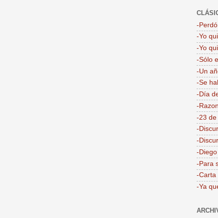
CLÁSI
-Perdón
-Yo qu
-Yo qu
-Sólo 
-Un añ
-Se ha
-Día d
-Razon
-23 de
-Discu
-Discu
-Dieg
-Para 
-Carta
-Ya qu
ARCHI