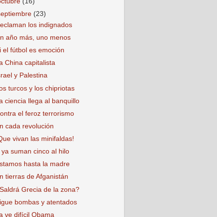
octubre
(16)
septiembre
(23)
eclaman los indignados
n año más, uno menos
i el fútbol es emoción
a China capitalista
srael y Palestina
os turcos y los chipriotas
a ciencia llega al banquillo
ontra el feroz terrorismo
n cada revolución
Que vivan las minifaldas!
 ya suman cinco al hilo
stamos hasta la madre
n tierras de Afganistán
Saldrá Grecia de la zona?
igue bombas y atentados
a ve difícil Obama