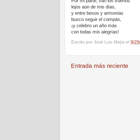
Por mi parte, van los truenos
lejos aún de mis días,
y entre besos y armonías
busco seguir el compás,
¡y celebro un año más
con todas mis alegrías!
Escrito por
José Luis Mejía
el
9/29
Entrada más reciente