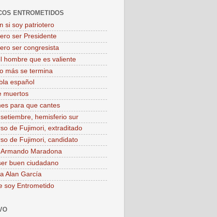
COS ENTROMETIDOS
 si soy patriotero
iero ser Presidente
iero ser congresista
el hombre que es valiente
o más se termina
bla español
e muertos
es para que cantes
 setiembre, hemisferio sur
rso de Fujimori, extraditado
rso de Fujimori, candidato
o Armando Maradona
ser buen ciudadano
 a Alan García
e soy Entrometido
VO