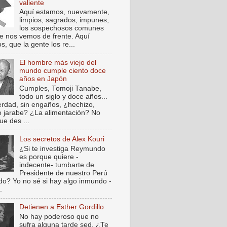
valiente
Aquí estamos, nuevamente,
limpios, sagrados, impunes,
los sospechosos comunes
e nos vemos de frente. Aquí
, que la gente los re...
El hombre más viejo del
mundo cumple ciento doce
años en Japón
Cumples, Tomoji Tanabe,
todo un siglo y doce años...
verdad, sin engaños, ¿hechizo,
o jarabe? ¿La alimentación? No
ue des ...
Los secretos de Alex Kouri
¿Si te investiga Reymundo
es porque quiere -
indecente- tumbarte de
Presidente de nuestro Perú
do? Yo no sé si hay algo inmundo -
.
Detienen a Esther Gordillo
No hay poderoso que no
sufra alguna tarde sed. ¿Te