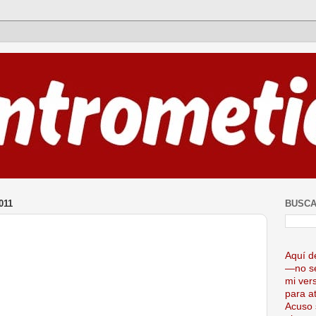
011
BUSCA
Aquí d
—no se
mi ver
para at
Acuso 