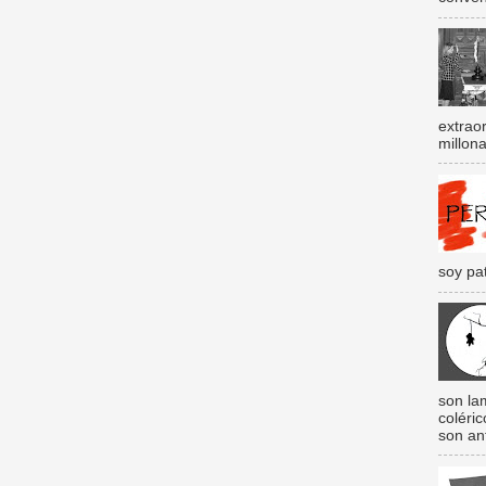
extraor
millona
soy pat
son lam
coléri
son an