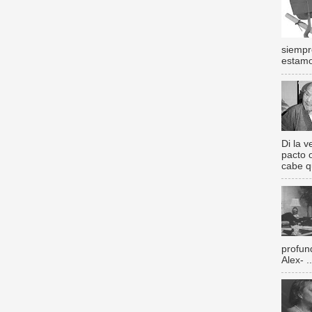
siempr
estamos
Di la 
pacto 
cabe q
profun
Alex- ..