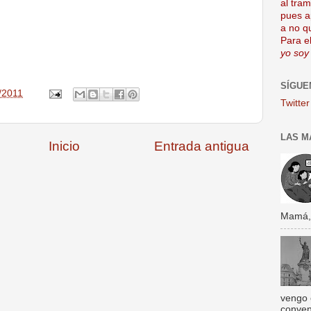
al tra
pues a
a no q
Para el
yo soy
SÍGUE
/2011
Twitter
LAS M
Inicio
Entrada antigua
Mamá, s
vengo 
conven