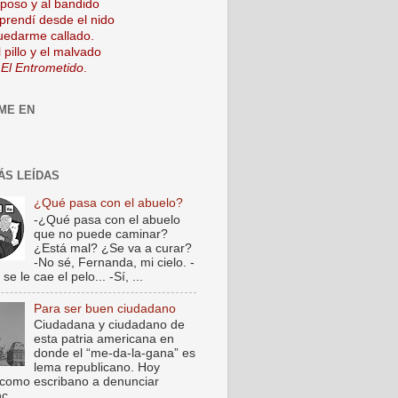
mposo y al bandido
prendí desde el nido
uedarme callado.
 pillo y el malvado
 El Entrometido
.
ME EN
ÁS LEÍDAS
¿Qué pasa con el abuelo?
-¿Qué pasa con el abuelo
que no puede caminar?
¿Está mal? ¿Se va a curar?
-No sé, Fernanda, mi cielo. -
e le cae el pelo... -Sí, ...
Para ser buen ciudadano
Ciudadana y ciudadano de
esta patria americana en
donde el “me-da-la-gana” es
lema republicano. Hoy
como escribano a denunciar
c...