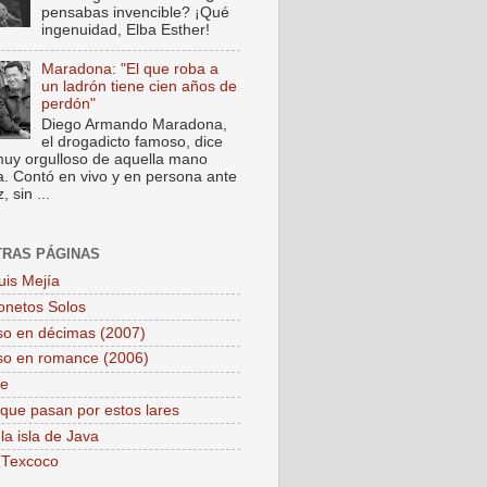
pensabas invencible? ¡Qué
ingenuidad, Elba Esther!
Maradona: "El que roba a
un ladrón tiene cien años de
perdón"
Diego Armando Maradona,
el drogadicto famoso, dice
muy orgulloso de aquella mano
a. Contó en vivo y en persona ante
 sin ...
TRAS PÁGINAS
uis Mejía
onetos Solos
so en décimas (2007)
so en romance (2006)
pe
que pasan por estos lares
la isla de Java
 Texcoco