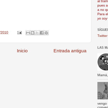
al tra
pues a
a no q
Para el
yo soy
SÍGUE
/2010
Twitter
LAS M
Inicio
Entrada antigua
Mamá, s
vengo 
conven