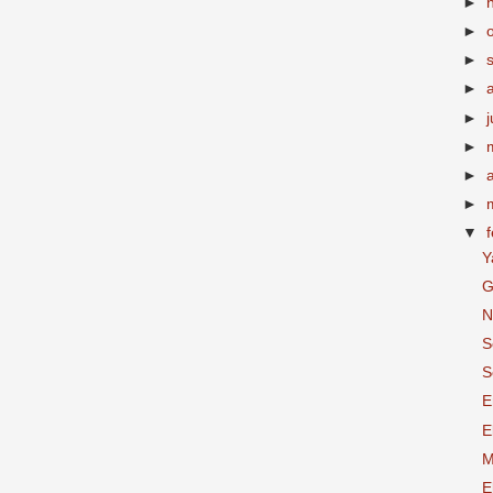
►
►
►
►
►
►
►
►
▼
Y
G
N
S
S
E
E
M
E