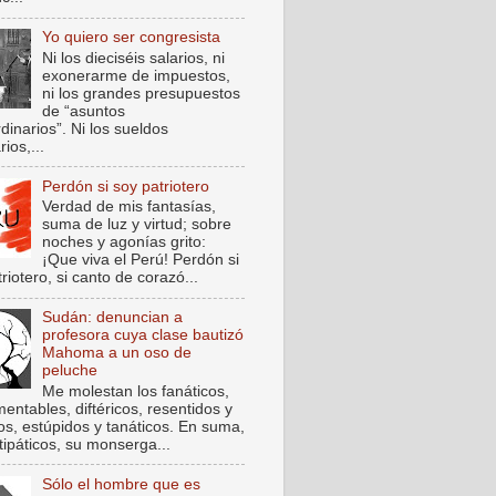
Yo quiero ser congresista
Ni los dieciséis salarios, ni
exonerarme de impuestos,
ni los grandes presupuestos
de “asuntos
dinarios”. Ni los sueldos
rios,...
Perdón si soy patriotero
Verdad de mis fantasías,
suma de luz y virtud; sobre
noches y agonías grito:
¡Que viva el Perú! Perdón si
riotero, si canto de corazó...
Sudán: denuncian a
profesora cuya clase bautizó
Mahoma a un oso de
peluche
Me molestan los fanáticos,
entables, diftéricos, resentidos y
cos, estúpidos y tanáticos. En suma,
tipáticos, su monserga...
Sólo el hombre que es