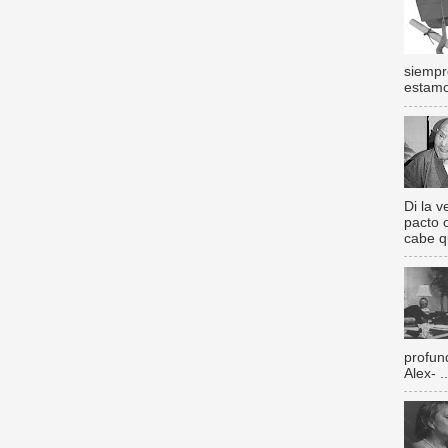
siempr
estamos
Di la 
pacto 
cabe q
profun
Alex- ..