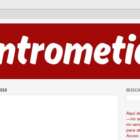
010
BUSCA
Aquí d
—no se
mi ver
para at
Acuso 