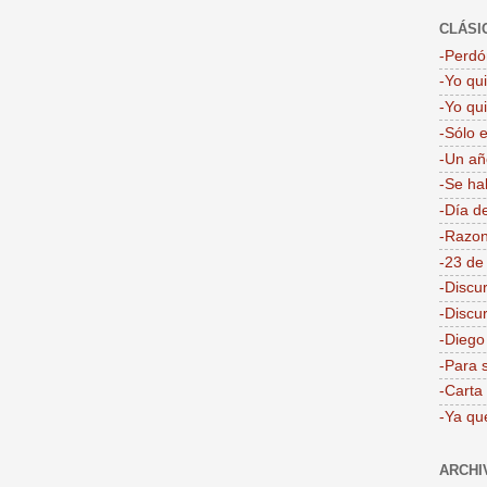
CLÁSI
-Perdón
-Yo qu
-Yo qu
-Sólo 
-Un añ
-Se ha
-Día d
-Razon
-23 de
-Discu
-Discu
-Dieg
-Para 
-Carta
-Ya qu
ARCHI