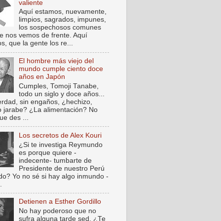
valiente
Aquí estamos, nuevamente,
limpios, sagrados, impunes,
los sospechosos comunes
e nos vemos de frente. Aquí
, que la gente los re...
El hombre más viejo del
mundo cumple ciento doce
años en Japón
Cumples, Tomoji Tanabe,
todo un siglo y doce años...
verdad, sin engaños, ¿hechizo,
o jarabe? ¿La alimentación? No
ue des ...
Los secretos de Alex Kouri
¿Si te investiga Reymundo
es porque quiere -
indecente- tumbarte de
Presidente de nuestro Perú
do? Yo no sé si hay algo inmundo -
.
Detienen a Esther Gordillo
No hay poderoso que no
sufra alguna tarde sed. ¿Te