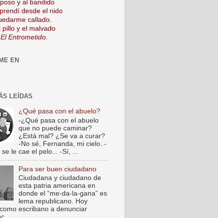
mposo y al bandido
prendí desde el nido
uedarme callado.
 pillo y el malvado
 El Entrometido
.
ME EN
ÁS LEÍDAS
¿Qué pasa con el abuelo?
-¿Qué pasa con el abuelo
que no puede caminar?
¿Está mal? ¿Se va a curar?
-No sé, Fernanda, mi cielo. -
e le cae el pelo... -Sí, ...
Para ser buen ciudadano
Ciudadana y ciudadano de
esta patria americana en
donde el “me-da-la-gana” es
lema republicano. Hoy
como escribano a denunciar
c...