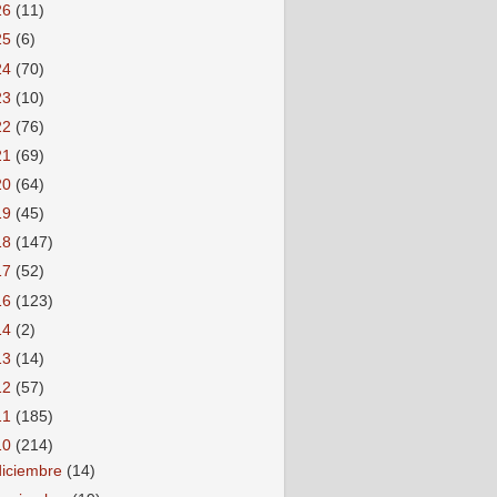
26
(11)
25
(6)
24
(70)
23
(10)
22
(76)
21
(69)
20
(64)
19
(45)
18
(147)
17
(52)
16
(123)
14
(2)
13
(14)
12
(57)
11
(185)
10
(214)
diciembre
(14)