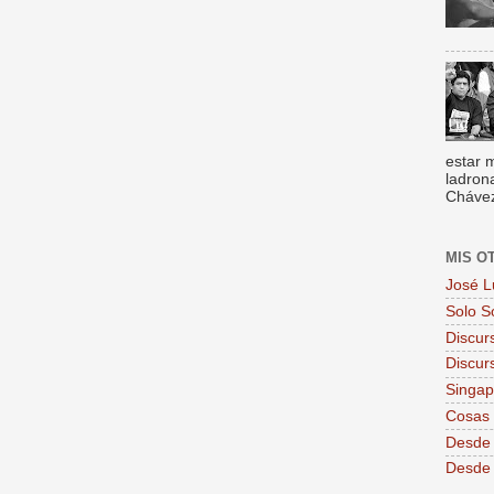
estar 
ladron
Chávez,
MIS O
José L
Solo S
Discur
Discur
Singa
Cosas 
Desde 
Desde