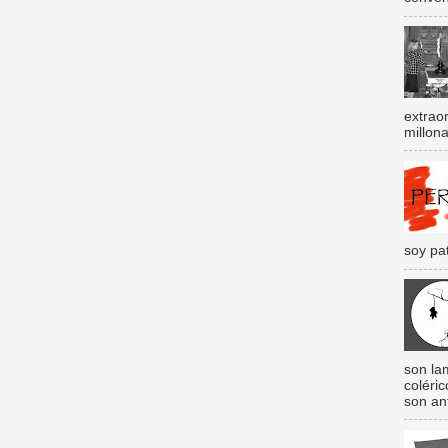
extraor
millona
soy pat
son lam
coléri
son an