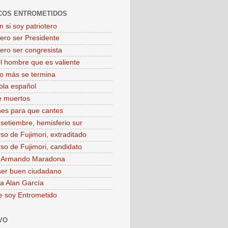
COS ENTROMETIDOS
 si soy patriotero
iero ser Presidente
iero ser congresista
el hombre que es valiente
o más se termina
bla español
e muertos
es para que cantes
 setiembre, hemisferio sur
rso de Fujimori, extraditado
rso de Fujimori, candidato
o Armando Maradona
ser buen ciudadano
 a Alan García
e soy Entrometido
VO