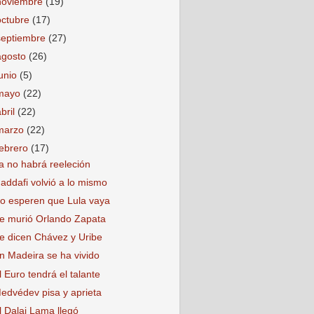
noviembre
(19)
octubre
(17)
septiembre
(27)
agosto
(26)
junio
(5)
mayo
(22)
abril
(22)
marzo
(22)
febrero
(17)
a no habrá reeleción
addafi volvió a lo mismo
o esperen que Lula vaya
e murió Orlando Zapata
e dicen Chávez y Uribe
n Madeira se ha vivido
l Euro tendrá el talante
edvédev pisa y aprieta
l Dalai Lama llegó