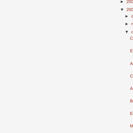
►
20
▼
20
►
►
▼
C
E
A
C
A
B
E
M