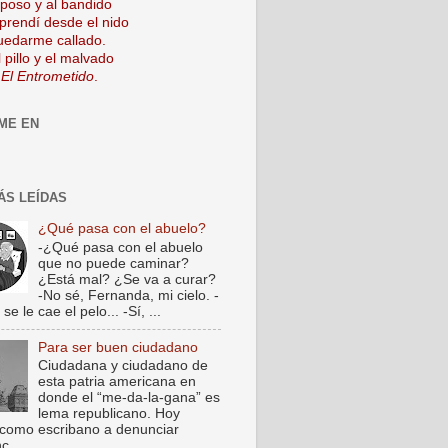
mposo y al bandido
prendí desde el nido
uedarme callado.
 pillo y el malvado
 El Entrometido
.
ME EN
ÁS LEÍDAS
¿Qué pasa con el abuelo?
-¿Qué pasa con el abuelo
que no puede caminar?
¿Está mal? ¿Se va a curar?
-No sé, Fernanda, mi cielo. -
e le cae el pelo... -Sí, ...
Para ser buen ciudadano
Ciudadana y ciudadano de
esta patria americana en
donde el “me-da-la-gana” es
lema republicano. Hoy
como escribano a denunciar
c...