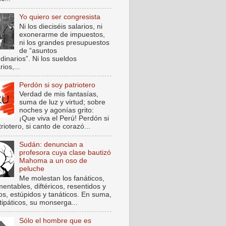
Yo quiero ser congresista
Ni los dieciséis salarios, ni
exonerarme de impuestos,
ni los grandes presupuestos
de “asuntos
dinarios”. Ni los sueldos
rios,...
Perdón si soy patriotero
Verdad de mis fantasías,
suma de luz y virtud; sobre
noches y agonías grito:
¡Que viva el Perú! Perdón si
riotero, si canto de corazó...
Sudán: denuncian a
profesora cuya clase bautizó
Mahoma a un oso de
peluche
Me molestan los fanáticos,
entables, diftéricos, resentidos y
cos, estúpidos y tanáticos. En suma,
tipáticos, su monserga...
Sólo el hombre que es