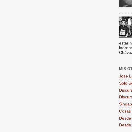
estar 
ladron
Chávez,
MIS O
José L
Solo S
Discur
Discur
Singa
Cosas 
Desde 
Desde