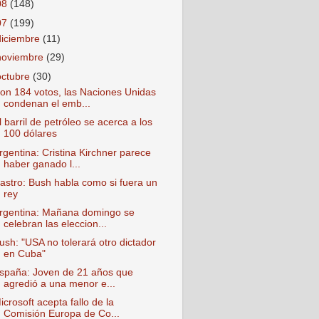
08
(148)
07
(199)
diciembre
(11)
noviembre
(29)
octubre
(30)
on 184 votos, las Naciones Unidas
condenan el emb...
l barril de petróleo se acerca a los
100 dólares
rgentina: Cristina Kirchner parece
haber ganado l...
astro: Bush habla como si fuera un
rey
rgentina: Mañana domingo se
celebran las eleccion...
ush: "USA no tolerará otro dictador
en Cuba"
spaña: Joven de 21 años que
agredió a una menor e...
icrosoft acepta fallo de la
Comisión Europa de Co...