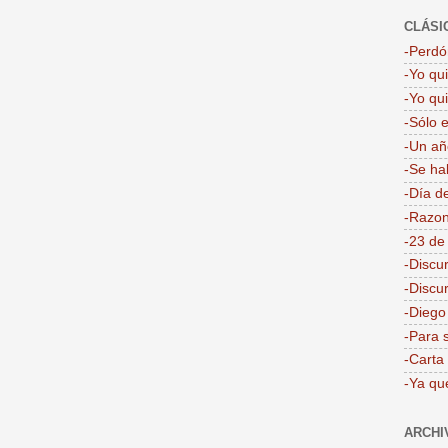
CLÁSI
-Perdón
-Yo qu
-Yo qu
-Sólo 
-Un añ
-Se ha
-Día d
-Razon
-23 de
-Discu
-Discu
-Dieg
-Para 
-Carta
-Ya qu
ARCHI