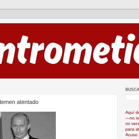
BUSCA
, temen atentado
Aquí d
—no se
mi ver
para at
Acuso 