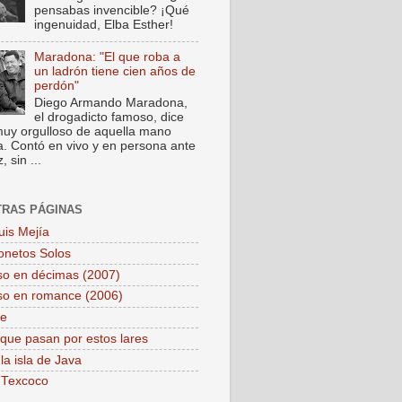
pensabas invencible? ¡Qué
ingenuidad, Elba Esther!
Maradona: "El que roba a
un ladrón tiene cien años de
perdón"
Diego Armando Maradona,
el drogadicto famoso, dice
muy orgulloso de aquella mano
a. Contó en vivo y en persona ante
 sin ...
TRAS PÁGINAS
uis Mejía
onetos Solos
so en décimas (2007)
so en romance (2006)
pe
que pasan por estos lares
la isla de Java
 Texcoco