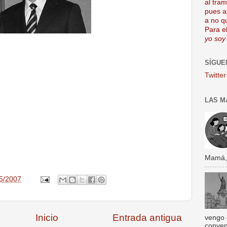
al tra
pues a
a no q
Para el
yo soy
SÍGUE
Twitter
LAS M
Mamá, s
5/2007
Inicio
Entrada antigua
vengo 
conven