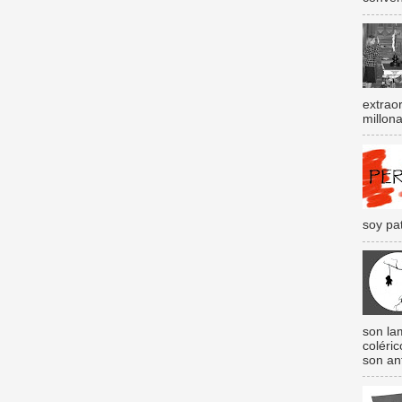
extraor
millona
soy pat
son lam
coléri
son an