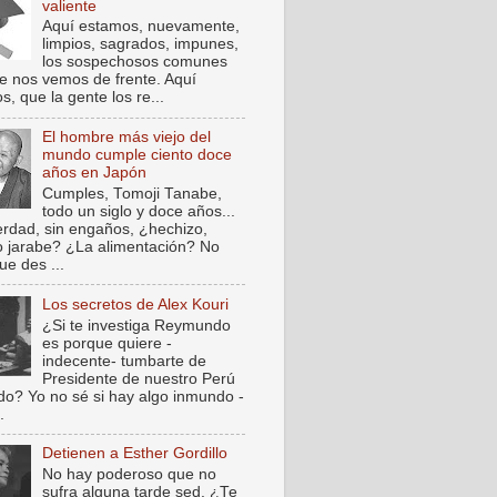
valiente
Aquí estamos, nuevamente,
limpios, sagrados, impunes,
los sospechosos comunes
e nos vemos de frente. Aquí
, que la gente los re...
El hombre más viejo del
mundo cumple ciento doce
años en Japón
Cumples, Tomoji Tanabe,
todo un siglo y doce años...
verdad, sin engaños, ¿hechizo,
o jarabe? ¿La alimentación? No
ue des ...
Los secretos de Alex Kouri
¿Si te investiga Reymundo
es porque quiere -
indecente- tumbarte de
Presidente de nuestro Perú
do? Yo no sé si hay algo inmundo -
.
Detienen a Esther Gordillo
No hay poderoso que no
sufra alguna tarde sed. ¿Te