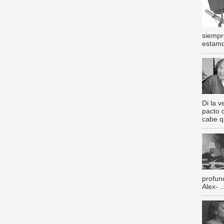
siempr
estamos
Di la 
pacto 
cabe q
profun
Alex- ..