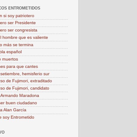
COS ENTROMETIDOS
 si soy patriotero
iero ser Presidente
iero ser congresista
el hombre que es valiente
o más se termina
bla español
e muertos
es para que cantes
 setiembre, hemisferio sur
rso de Fujimori, extraditado
rso de Fujimori, candidato
o Armando Maradona
ser buen ciudadano
 a Alan García
e soy Entrometido
VO