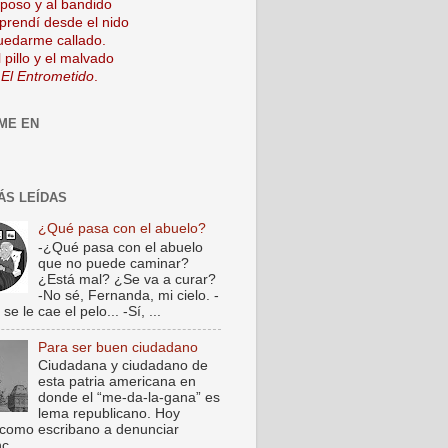
mposo y al bandido
prendí desde el nido
uedarme callado.
 pillo y el malvado
 El Entrometido
.
ME EN
ÁS LEÍDAS
¿Qué pasa con el abuelo?
-¿Qué pasa con el abuelo
que no puede caminar?
¿Está mal? ¿Se va a curar?
-No sé, Fernanda, mi cielo. -
e le cae el pelo... -Sí, ...
Para ser buen ciudadano
Ciudadana y ciudadano de
esta patria americana en
donde el “me-da-la-gana” es
lema republicano. Hoy
como escribano a denunciar
c...