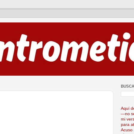
BUSCA
Aquí d
—no se
mi ver
para at
Acuso 