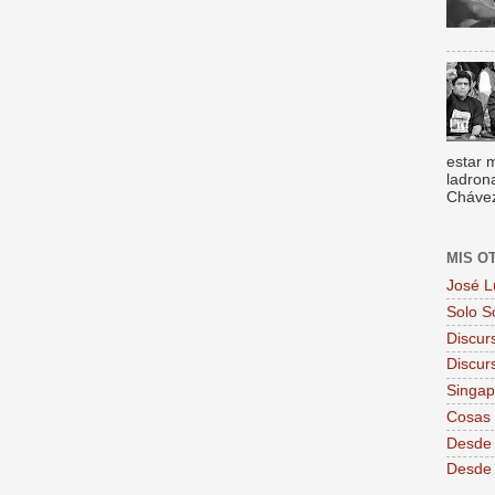
estar 
ladron
Chávez,
MIS O
José L
Solo S
Discur
Discur
Singa
Cosas 
Desde 
Desde