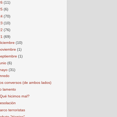
26
(11)
25
(6)
24
(70)
23
(10)
22
(76)
21
(69)
diciembre
(10)
noviembre
(1)
septiembre
(1)
junio
(6)
mayo
(31)
nredo
os conversos (de ambos lados)
o lamento
Qué hicimos mal?
esolación
arco terroristas
ebate "técnico"