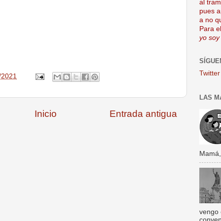
al tra
pues a
a no q
Para el
yo soy
SÍGUE
Twitter
/2021
LAS M
Inicio
Entrada antigua
Mamá, s
vengo 
conven