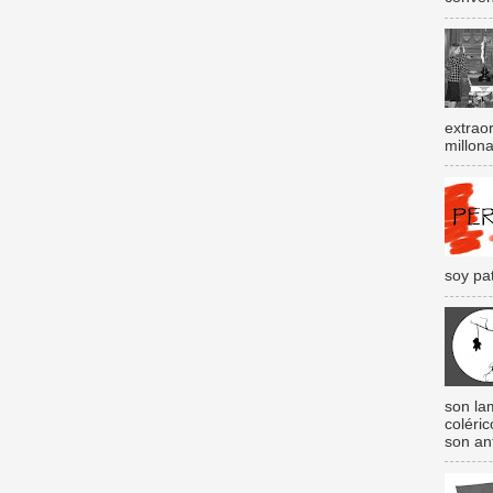
extraor
millona
soy pat
son lam
coléri
son an