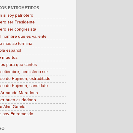
COS ENTROMETIDOS
 si soy patriotero
iero ser Presidente
iero ser congresista
el hombre que es valiente
o más se termina
bla español
e muertos
es para que cantes
 setiembre, hemisferio sur
rso de Fujimori, extraditado
rso de Fujimori, candidato
o Armando Maradona
ser buen ciudadano
 a Alan García
e soy Entrometido
VO