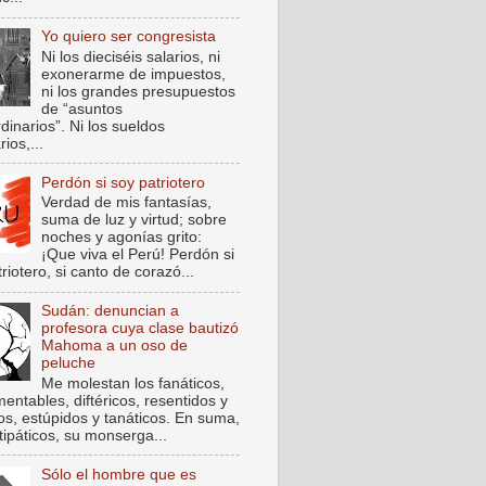
Yo quiero ser congresista
Ni los dieciséis salarios, ni
exonerarme de impuestos,
ni los grandes presupuestos
de “asuntos
dinarios”. Ni los sueldos
rios,...
Perdón si soy patriotero
Verdad de mis fantasías,
suma de luz y virtud; sobre
noches y agonías grito:
¡Que viva el Perú! Perdón si
riotero, si canto de corazó...
Sudán: denuncian a
profesora cuya clase bautizó
Mahoma a un oso de
peluche
Me molestan los fanáticos,
entables, diftéricos, resentidos y
cos, estúpidos y tanáticos. En suma,
tipáticos, su monserga...
Sólo el hombre que es