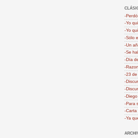
CLÁSI
-Perdón
-Yo qu
-Yo qu
-Sólo 
-Un añ
-Se ha
-Día d
-Razon
-23 de
-Discu
-Discu
-Dieg
-Para 
-Carta
-Ya qu
ARCHI