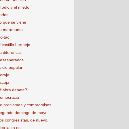
l odio y el miedo
odos
o que se viene
a marabunta
ic-tac
l castillo bermejo
a diferencia
esesperados
uicio popular
oraje
scoja
Habrá debate?
emocracia
e proclamas y compromisos
egundo domingo de mayo
os congresistas, de nuevo...
lea jacta est