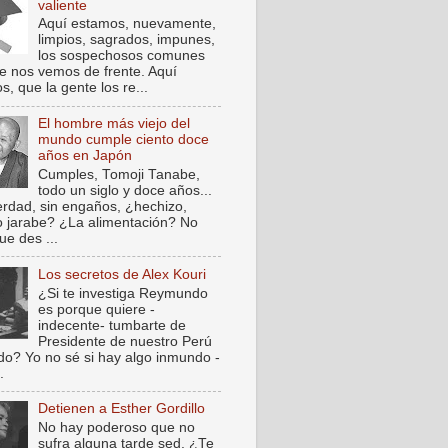
valiente
Aquí estamos, nuevamente,
limpios, sagrados, impunes,
los sospechosos comunes
e nos vemos de frente. Aquí
, que la gente los re...
El hombre más viejo del
mundo cumple ciento doce
años en Japón
Cumples, Tomoji Tanabe,
todo un siglo y doce años...
verdad, sin engaños, ¿hechizo,
o jarabe? ¿La alimentación? No
ue des ...
Los secretos de Alex Kouri
¿Si te investiga Reymundo
es porque quiere -
indecente- tumbarte de
Presidente de nuestro Perú
do? Yo no sé si hay algo inmundo -
.
Detienen a Esther Gordillo
No hay poderoso que no
sufra alguna tarde sed. ¿Te