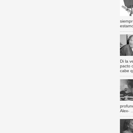
siempr
estamos
Di la 
pacto 
cabe q
profun
Alex- ..