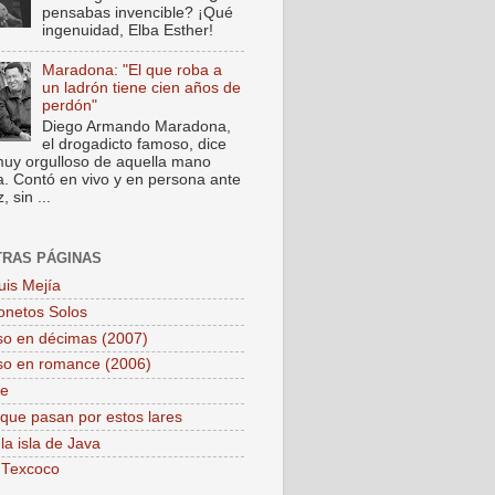
pensabas invencible? ¡Qué
ingenuidad, Elba Esther!
Maradona: "El que roba a
un ladrón tiene cien años de
perdón"
Diego Armando Maradona,
el drogadicto famoso, dice
muy orgulloso de aquella mano
a. Contó en vivo y en persona ante
 sin ...
TRAS PÁGINAS
uis Mejía
onetos Solos
so en décimas (2007)
so en romance (2006)
pe
que pasan por estos lares
la isla de Java
 Texcoco