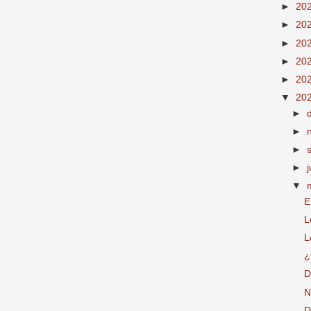
►
20
►
20
►
20
►
20
►
20
▼
20
►
►
►
►
▼
E
L
L
¿
D
N
D