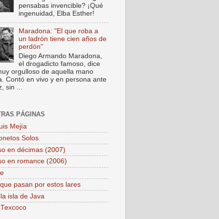
pensabas invencible? ¡Qué
ingenuidad, Elba Esther!
Maradona: "El que roba a
un ladrón tiene cien años de
perdón"
Diego Armando Maradona,
el drogadicto famoso, dice
muy orgulloso de aquella mano
a. Contó en vivo y en persona ante
 sin ...
TRAS PÁGINAS
uis Mejía
onetos Solos
so en décimas (2007)
so en romance (2006)
pe
que pasan por estos lares
la isla de Java
 Texcoco