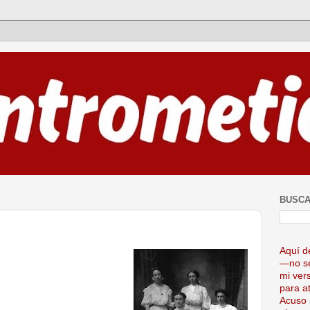
BUSCA
Aquí d
—no se
mi ver
para at
Acuso 