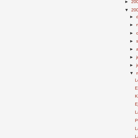
►
20
▼
20
►
►
►
►
►
►
j
►
▼
L
E
K
E
L
P
L
L