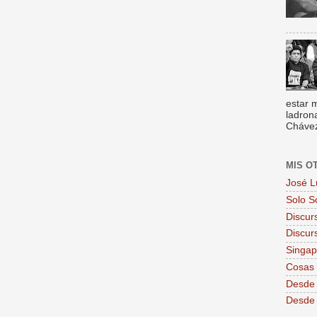
estar 
ladron
Chávez,
MIS O
José L
Solo S
Discur
Discur
Singa
Cosas 
Desde 
Desde