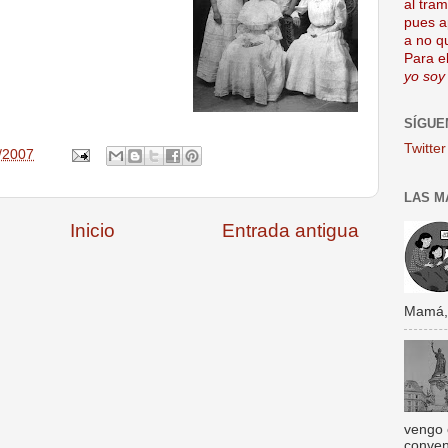
al tra
pues a
a no q
Para el
yo soy
SÍGUE
Twitter
/2007
LAS M
Inicio
Entrada antigua
Mamá, s
vengo 
conven