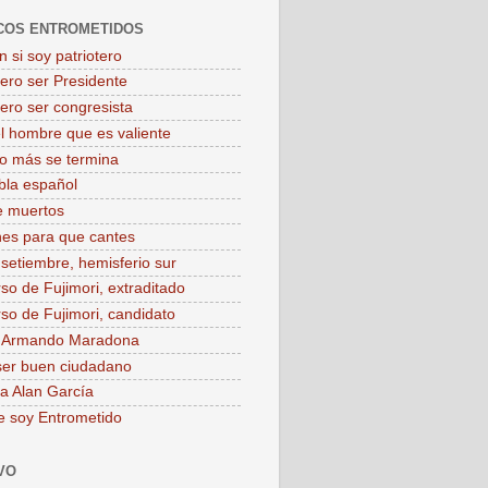
COS ENTROMETIDOS
 si soy patriotero
iero ser Presidente
iero ser congresista
el hombre que es valiente
o más se termina
bla español
e muertos
es para que cantes
 setiembre, hemisferio sur
rso de Fujimori, extraditado
rso de Fujimori, candidato
o Armando Maradona
ser buen ciudadano
 a Alan García
e soy Entrometido
VO