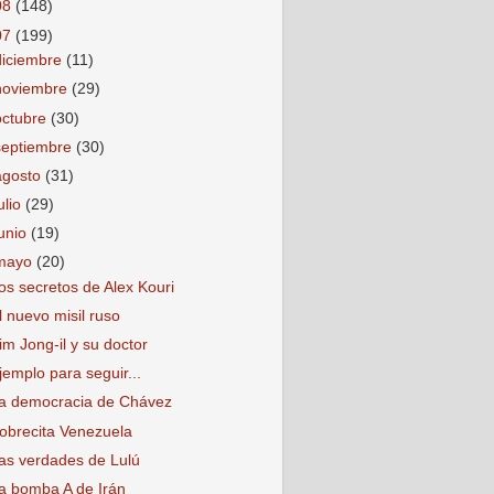
08
(148)
07
(199)
diciembre
(11)
noviembre
(29)
octubre
(30)
septiembre
(30)
agosto
(31)
ulio
(29)
junio
(19)
mayo
(20)
os secretos de Alex Kouri
l nuevo misil ruso
im Jong-il y su doctor
jemplo para seguir...
a democracia de Chávez
obrecita Venezuela
as verdades de Lulú
a bomba A de Irán