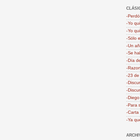
CLÁSI
-Perdón
-Yo qu
-Yo qu
-Sólo 
-Un añ
-Se ha
-Día d
-Razon
-23 de
-Discu
-Discu
-Dieg
-Para 
-Carta
-Ya qu
ARCHI