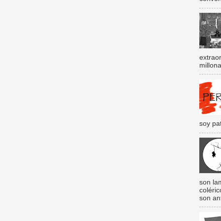
extraor
millona
soy pat
son lam
coléri
son an