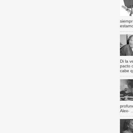
siempr
estamos
Di la 
pacto 
cabe q
profun
Alex- ..