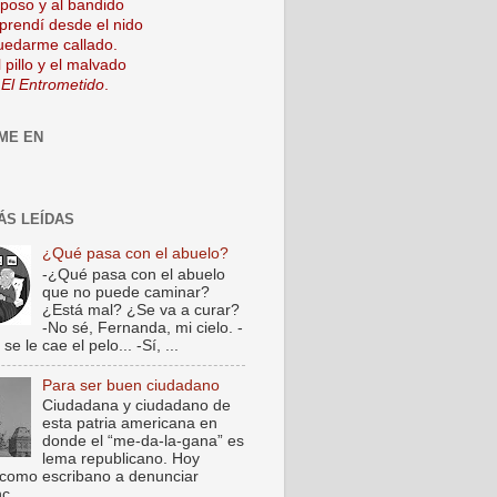
mposo y al bandido
prendí desde el nido
uedarme callado.
 pillo y el malvado
 El Entrometido
.
ME EN
ÁS LEÍDAS
¿Qué pasa con el abuelo?
-¿Qué pasa con el abuelo
que no puede caminar?
¿Está mal? ¿Se va a curar?
-No sé, Fernanda, mi cielo. -
e le cae el pelo... -Sí, ...
Para ser buen ciudadano
Ciudadana y ciudadano de
esta patria americana en
donde el “me-da-la-gana” es
lema republicano. Hoy
como escribano a denunciar
c...