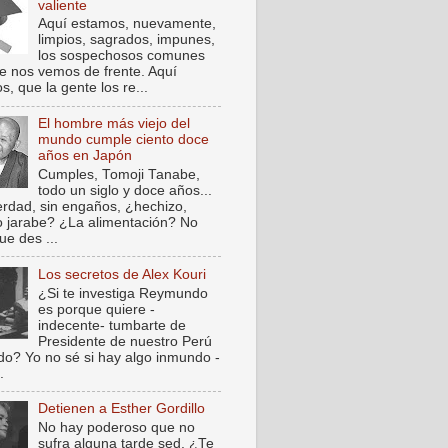
valiente
Aquí estamos, nuevamente,
limpios, sagrados, impunes,
los sospechosos comunes
e nos vemos de frente. Aquí
, que la gente los re...
El hombre más viejo del
mundo cumple ciento doce
años en Japón
Cumples, Tomoji Tanabe,
todo un siglo y doce años...
verdad, sin engaños, ¿hechizo,
o jarabe? ¿La alimentación? No
ue des ...
Los secretos de Alex Kouri
¿Si te investiga Reymundo
es porque quiere -
indecente- tumbarte de
Presidente de nuestro Perú
do? Yo no sé si hay algo inmundo -
.
Detienen a Esther Gordillo
No hay poderoso que no
sufra alguna tarde sed. ¿Te