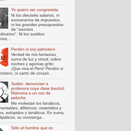
Yo quiero ser congresista
Ni los dieciséis salarios, ni
exonerarme de impuestos,
ni los grandes presupuestos
de “asuntos
dinarios”. Ni los sueldos
rios,...
Perdón si soy patriotero
Verdad de mis fantasías,
suma de luz y virtud; sobre
noches y agonías grito:
¡Que viva el Perú! Perdón si
riotero, si canto de corazó...
Sudán: denuncian a
profesora cuya clase bautizó
Mahoma a un oso de
peluche
Me molestan los fanáticos,
entables, diftéricos, resentidos y
cos, estúpidos y tanáticos. En suma,
tipáticos, su monserga...
Sólo el hombre que es