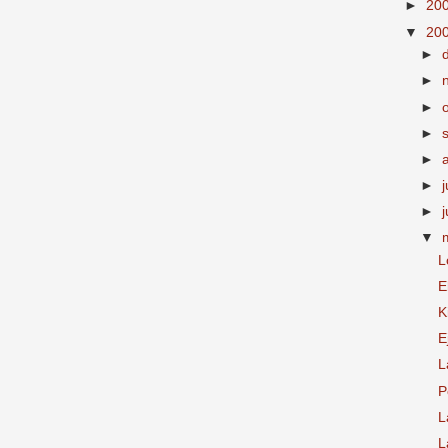
►
20
▼
20
►
►
►
►
►
►
j
►
▼
L
E
K
E
L
P
L
L