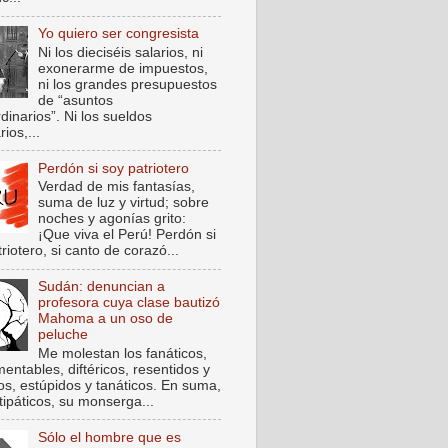
Yo quiero ser congresista
Ni los dieciséis salarios, ni
exonerarme de impuestos,
ni los grandes presupuestos
de “asuntos
dinarios”. Ni los sueldos
rios,...
Perdón si soy patriotero
Verdad de mis fantasías,
suma de luz y virtud; sobre
noches y agonías grito:
¡Que viva el Perú! Perdón si
riotero, si canto de corazó...
Sudán: denuncian a
profesora cuya clase bautizó
Mahoma a un oso de
peluche
Me molestan los fanáticos,
entables, diftéricos, resentidos y
cos, estúpidos y tanáticos. En suma,
tipáticos, su monserga...
Sólo el hombre que es