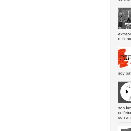
extraor
millona
soy pat
son lam
coléri
son an