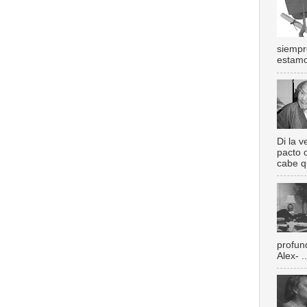
siempr
estamos
Di la 
pacto 
cabe q
profun
Alex- ..