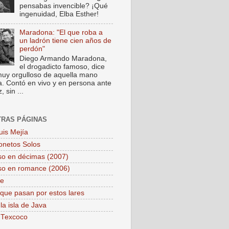
pensabas invencible? ¡Qué
ingenuidad, Elba Esther!
Maradona: "El que roba a
un ladrón tiene cien años de
perdón"
Diego Armando Maradona,
el drogadicto famoso, dice
muy orgulloso de aquella mano
a. Contó en vivo y en persona ante
 sin ...
TRAS PÁGINAS
uis Mejía
onetos Solos
so en décimas (2007)
so en romance (2006)
pe
que pasan por estos lares
la isla de Java
 Texcoco