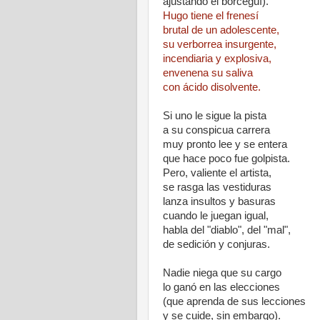
ajustando el borceguí).
Hugo tiene el frenesí
brutal de un adolescente,
su verborrea insurgente,
incendiaria y explosiva,
envenena su saliva
con ácido disolvente.
Si uno le sigue la pista
a su conspicua carrera
muy pronto lee y se entera
que hace poco fue golpista.
Pero, valiente el artista,
se rasga las vestiduras
lanza insultos y basuras
cuando le juegan igual,
habla del "diablo", del "mal",
de sedición y conjuras.
Nadie niega que su cargo
lo ganó en las elecciones
(que aprenda de sus lecciones
y se cuide, sin embargo).