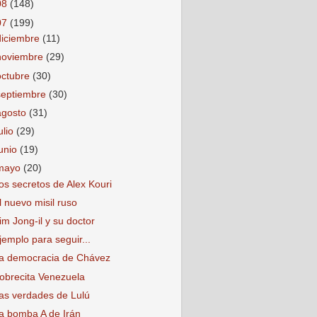
08
(148)
07
(199)
diciembre
(11)
noviembre
(29)
octubre
(30)
septiembre
(30)
agosto
(31)
ulio
(29)
junio
(19)
mayo
(20)
os secretos de Alex Kouri
l nuevo misil ruso
im Jong-il y su doctor
jemplo para seguir...
a democracia de Chávez
obrecita Venezuela
as verdades de Lulú
a bomba A de Irán