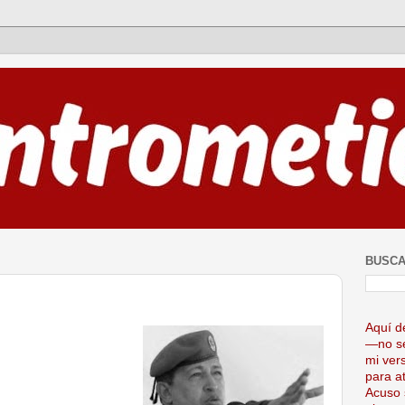
BUSCA
Aquí d
—no se
mi ver
para at
Acuso 