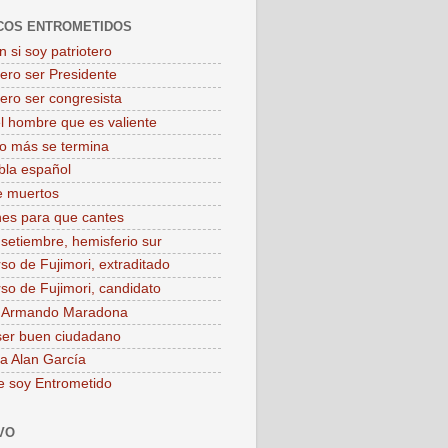
COS ENTROMETIDOS
 si soy patriotero
iero ser Presidente
iero ser congresista
el hombre que es valiente
o más se termina
bla español
e muertos
es para que cantes
 setiembre, hemisferio sur
rso de Fujimori, extraditado
rso de Fujimori, candidato
o Armando Maradona
ser buen ciudadano
 a Alan García
e soy Entrometido
VO