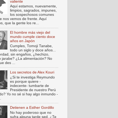
valiente
Aquí estamos, nuevamente,
limpios, sagrados, impunes,
los sospechosos comunes
e nos vemos de frente. Aquí
, que la gente los re...
El hombre más viejo del
mundo cumple ciento doce
años en Japón
Cumples, Tomoji Tanabe,
todo un siglo y doce años...
verdad, sin engaños, ¿hechizo,
o jarabe? ¿La alimentación? No
ue des ...
Los secretos de Alex Kouri
¿Si te investiga Reymundo
es porque quiere -
indecente- tumbarte de
Presidente de nuestro Perú
do? Yo no sé si hay algo inmundo -
.
Detienen a Esther Gordillo
No hay poderoso que no
sufra alguna tarde sed. ¿Te