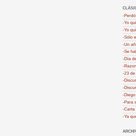
CLÁSI
-Perdón
-Yo qu
-Yo qu
-Sólo 
-Un añ
-Se ha
-Día d
-Razon
-23 de
-Discu
-Discu
-Dieg
-Para 
-Carta
-Ya qu
ARCHI