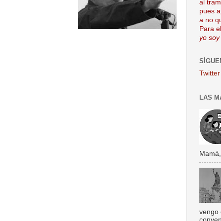
al tra
pues a
a no q
Para el
yo soy
SÍGUE
Twitter
LAS M
Mamá, s
vengo 
conven