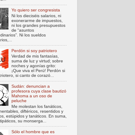
Yo quiero ser congresista
Ni los dieciséis salarios, ni
exonerarme de impuestos,
ni los grandes presupuestos
de “asuntos
dinarios”. Ni los sueldos
rios,...
Perdón si soy patriotero
Verdad de mis fantasías,
suma de luz y virtud; sobre
noches y agonías grito:
¡Que viva el Perú! Perdón si
riotero, si canto de corazó...
Sudán: denuncian a
profesora cuya clase bautizó
Mahoma a un oso de
peluche
Me molestan los fanáticos,
entables, diftéricos, resentidos y
cos, estúpidos y tanáticos. En suma,
tipáticos, su monserga...
Sólo el hombre que es