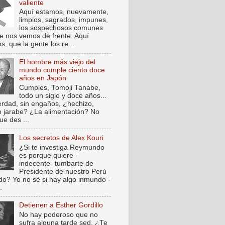
valiente
Aquí estamos, nuevamente,
limpios, sagrados, impunes,
los sospechosos comunes
e nos vemos de frente. Aquí
, que la gente los re...
El hombre más viejo del
mundo cumple ciento doce
años en Japón
Cumples, Tomoji Tanabe,
todo un siglo y doce años...
verdad, sin engaños, ¿hechizo,
o jarabe? ¿La alimentación? No
ue des ...
Los secretos de Alex Kouri
¿Si te investiga Reymundo
es porque quiere -
indecente- tumbarte de
Presidente de nuestro Perú
do? Yo no sé si hay algo inmundo -
.
Detienen a Esther Gordillo
No hay poderoso que no
sufra alguna tarde sed. ¿Te