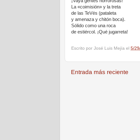
¡Vaya gentes horrorosas!
La «coimisión» y la treta
de las TeVés (pataleta
y amenaza y chitón boca).
Sólido como una roca
de estiércol. ¡Qué jugarreta!
Escrito por
José Luis Mejía
el
5/29
Entrada más reciente