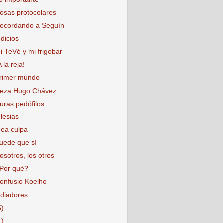
osas protocolares
ecordando a Seguín
ndicios
i TeVé y mi frigobar
A la reja!
rimer mundo
eza Hugo Chávez
uras pedófilos
glesias
ea culpa
uede que sí
osotros, los otros
Por qué?
onfusio Koelho
diadores
5)
4)