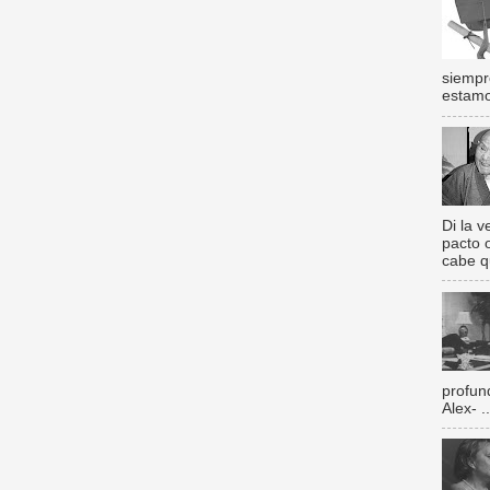
siempr
estamos
Di la 
pacto 
cabe q
profun
Alex- ..