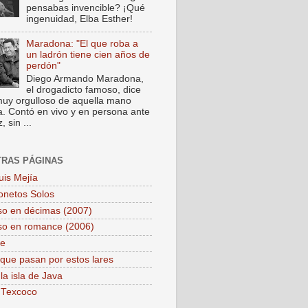
pensabas invencible? ¡Qué
ingenuidad, Elba Esther!
Maradona: "El que roba a
un ladrón tiene cien años de
perdón"
Diego Armando Maradona,
el drogadicto famoso, dice
muy orgulloso de aquella mano
a. Contó en vivo y en persona ante
 sin ...
TRAS PÁGINAS
uis Mejía
onetos Solos
so en décimas (2007)
so en romance (2006)
pe
que pasan por estos lares
la isla de Java
 Texcoco