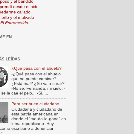
mposo y al bandido
prendí desde el nido
uedarme callado.
 pillo y el malvado
 El Entrometido
.
ME EN
ÁS LEÍDAS
¿Qué pasa con el abuelo?
-¿Qué pasa con el abuelo
que no puede caminar?
¿Está mal? ¿Se va a curar?
-No sé, Fernanda, mi cielo. -
e le cae el pelo... -Sí, ...
Para ser buen ciudadano
Ciudadana y ciudadano de
esta patria americana en
donde el “me-da-la-gana” es
lema republicano. Hoy
como escribano a denunciar
c...