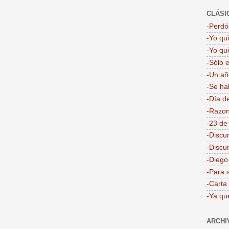
CLÁSI
-Perdón
-Yo qu
-Yo qu
-Sólo 
-Un añ
-Se ha
-Día d
-Razon
-23 de
-Discu
-Discu
-Dieg
-Para 
-Carta
-Ya qu
ARCHI