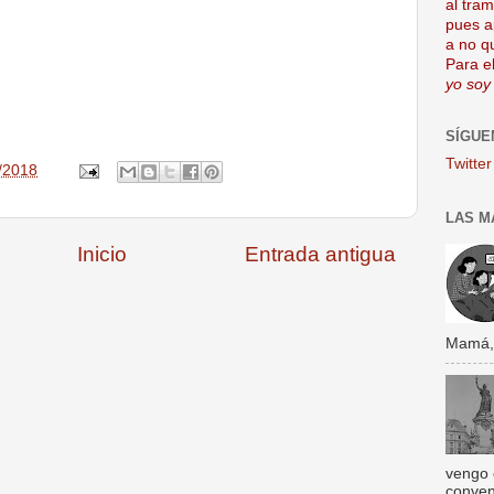
al tra
pues a
a no q
Para el
yo soy
SÍGUE
Twitter
/2018
LAS M
Inicio
Entrada antigua
Mamá, s
vengo 
conven