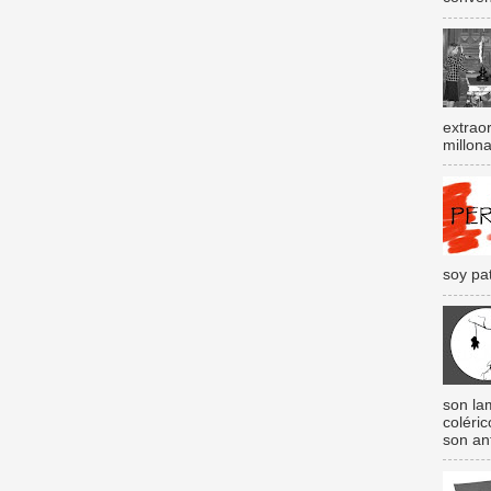
extraor
millona
soy pat
son lam
coléri
son an