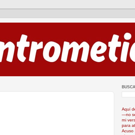
BUSCA
Aquí d
—no se
mi ver
para at
Acuso 