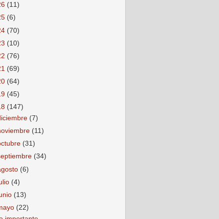
26
(11)
25
(6)
24
(70)
23
(10)
22
(76)
21
(69)
20
(64)
19
(45)
18
(147)
diciembre
(7)
noviembre
(11)
octubre
(31)
septiembre
(34)
agosto
(6)
ulio
(4)
junio
(13)
mayo
(22)
o importante