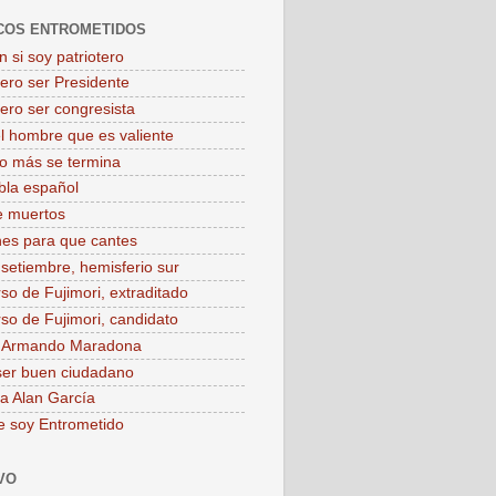
COS ENTROMETIDOS
 si soy patriotero
iero ser Presidente
iero ser congresista
el hombre que es valiente
o más se termina
bla español
e muertos
es para que cantes
 setiembre, hemisferio sur
rso de Fujimori, extraditado
rso de Fujimori, candidato
o Armando Maradona
ser buen ciudadano
 a Alan García
e soy Entrometido
VO