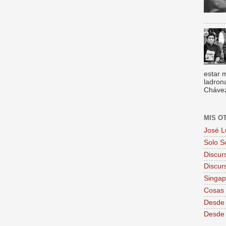
estar 
ladron
Chávez,
MIS O
José L
Solo S
Discur
Discur
Singa
Cosas 
Desde 
Desde