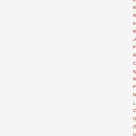
R
R
I
M
¡
P
R
C
I
M
P
N
¿
C
O
(
(