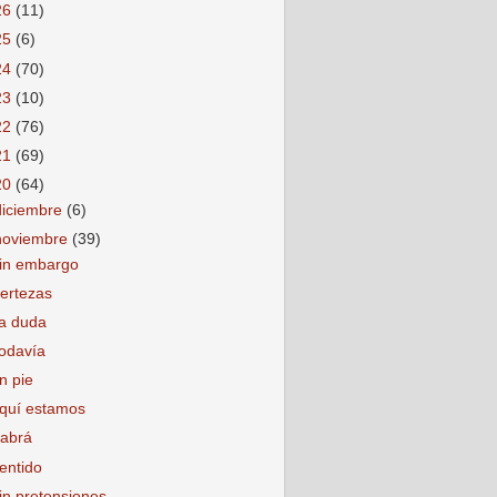
26
(11)
25
(6)
24
(70)
23
(10)
22
(76)
21
(69)
20
(64)
diciembre
(6)
noviembre
(39)
in embargo
ertezas
a duda
odavía
n pie
quí estamos
abrá
entido
in pretensiones