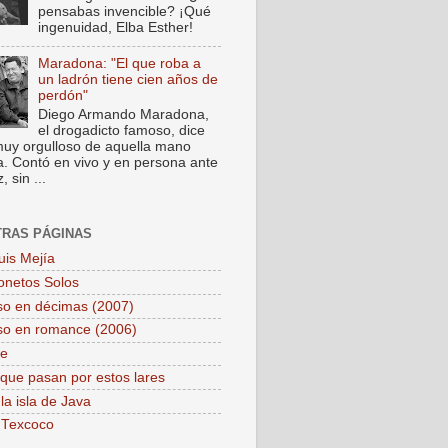
pensabas invencible? ¡Qué
ingenuidad, Elba Esther!
Maradona: "El que roba a
un ladrón tiene cien años de
perdón"
Diego Armando Maradona,
el drogadicto famoso, dice
muy orgulloso de aquella mano
a. Contó en vivo y en persona ante
 sin ...
TRAS PÁGINAS
uis Mejía
onetos Solos
so en décimas (2007)
so en romance (2006)
pe
que pasan por estos lares
la isla de Java
 Texcoco