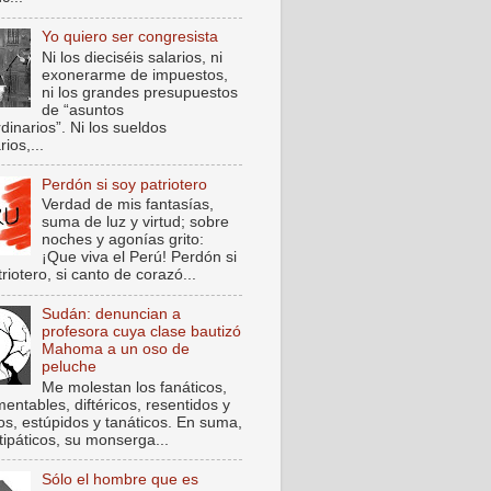
Yo quiero ser congresista
Ni los dieciséis salarios, ni
exonerarme de impuestos,
ni los grandes presupuestos
de “asuntos
dinarios”. Ni los sueldos
rios,...
Perdón si soy patriotero
Verdad de mis fantasías,
suma de luz y virtud; sobre
noches y agonías grito:
¡Que viva el Perú! Perdón si
riotero, si canto de corazó...
Sudán: denuncian a
profesora cuya clase bautizó
Mahoma a un oso de
peluche
Me molestan los fanáticos,
entables, diftéricos, resentidos y
cos, estúpidos y tanáticos. En suma,
tipáticos, su monserga...
Sólo el hombre que es