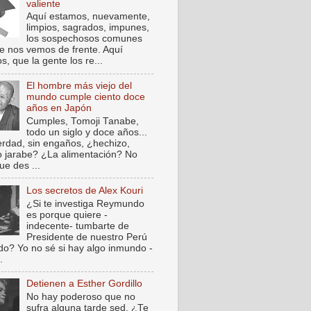
valiente
Aquí estamos, nuevamente,
limpios, sagrados, impunes,
los sospechosos comunes
e nos vemos de frente. Aquí
, que la gente los re...
El hombre más viejo del
mundo cumple ciento doce
años en Japón
Cumples, Tomoji Tanabe,
todo un siglo y doce años...
verdad, sin engaños, ¿hechizo,
o jarabe? ¿La alimentación? No
ue des ...
Los secretos de Alex Kouri
¿Si te investiga Reymundo
es porque quiere -
indecente- tumbarte de
Presidente de nuestro Perú
do? Yo no sé si hay algo inmundo -
.
Detienen a Esther Gordillo
No hay poderoso que no
sufra alguna tarde sed. ¿Te