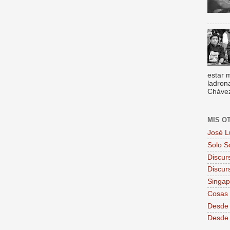
estar 
ladron
Chávez,
MIS O
José L
Solo S
Discur
Discur
Singa
Cosas 
Desde 
Desde