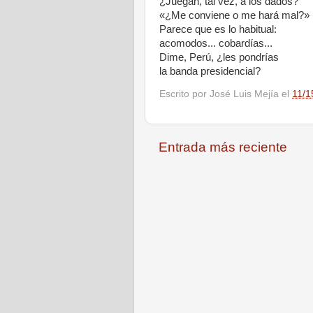
¿Juegan, tal vez, a los dados?
«¿Me conviene o me hará mal?»
Parece que es lo habitual:
acomodos... cobardías...
Dime, Perú, ¿les pondrías
la banda presidencial?
Escrito por
José Luis Mejía
el
11/1
Entrada más reciente