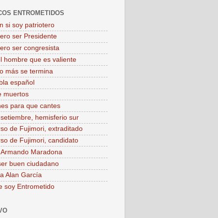
COS ENTROMETIDOS
 si soy patriotero
iero ser Presidente
iero ser congresista
el hombre que es valiente
o más se termina
bla español
e muertos
es para que cantes
 setiembre, hemisferio sur
rso de Fujimori, extraditado
rso de Fujimori, candidato
o Armando Maradona
ser buen ciudadano
 a Alan García
e soy Entrometido
VO