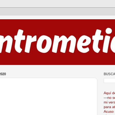
2020
BUSCA
Aquí d
—no se
mi ver
para at
Acuso 