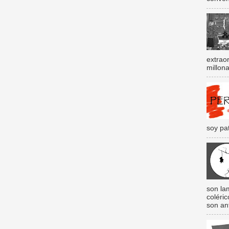
extraor
millona
soy pat
son lam
coléri
son an