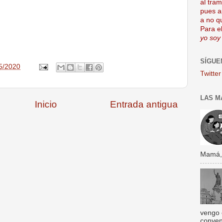
al tra
pues a
a no q
Para el
yo soy
SÍGUE
5/2020
Twitter
LAS M
Inicio
Entrada antigua
Mamá, s
vengo 
conven