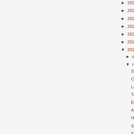
►
20
►
20
►
20
►
20
►
20
►
20
▼
20
►
▼
S
C
L
T
E
A
H
S
S