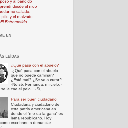
mposo y al bandido
prendí desde el nido
uedarme callado.
 pillo y el malvado
 El Entrometido
.
ME EN
ÁS LEÍDAS
¿Qué pasa con el abuelo?
-¿Qué pasa con el abuelo
que no puede caminar?
¿Está mal? ¿Se va a curar?
-No sé, Fernanda, mi cielo. -
e le cae el pelo... -Sí, ...
Para ser buen ciudadano
Ciudadana y ciudadano de
esta patria americana en
donde el “me-da-la-gana” es
lema republicano. Hoy
como escribano a denunciar
c...