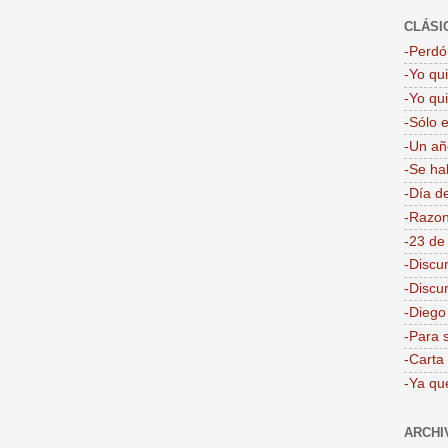
CLÁSI
-Perdón
-Yo qu
-Yo qu
-Sólo 
-Un añ
-Se ha
-Día d
-Razon
-23 de
-Discu
-Discu
-Dieg
-Para 
-Carta
-Ya qu
ARCHI