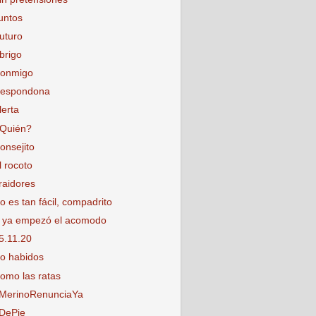
untos
uturo
brigo
onmigo
espondona
lerta
Quién?
onsejito
l rocoto
raidores
o es tan fácil, compadrito
 ya empezó el acomodo
5.11.20
o habidos
omo las ratas
MerinoRenunciaYa
DePie