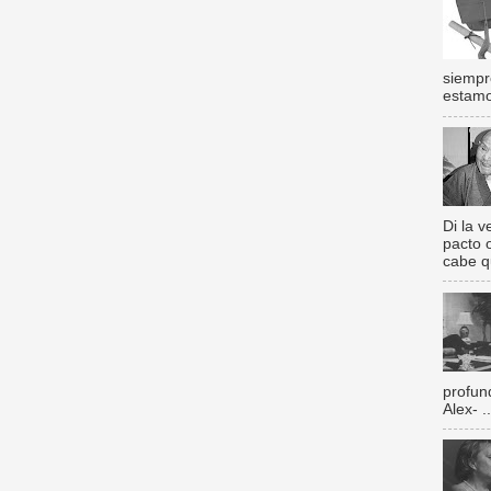
siempr
estamos
Di la 
pacto 
cabe q
profun
Alex- ..